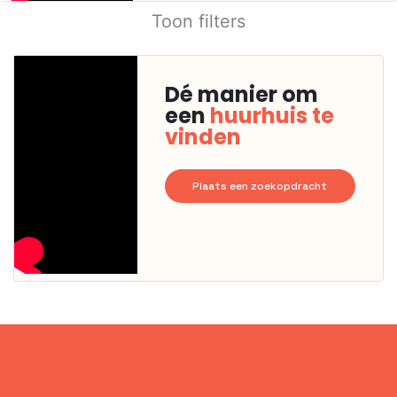
Toon filters
Dé manier om
een
huurhuis te
vinden
Plaats een zoekopdracht