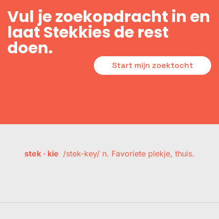
Vul je zoekopdracht in en
laat Stekkies de rest
doen.
Start mijn zoektocht
stek · kie
/stek-key/ n. Favoriete plekje, thuis.