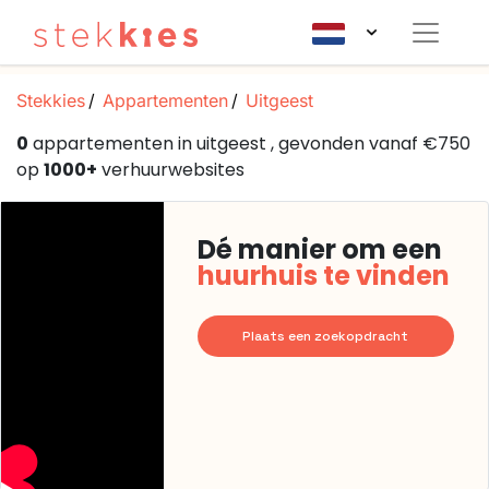
Stekkies
Appartementen
Uitgeest
0
appartementen in uitgeest , gevonden vanaf €750
op
1000+
verhuurwebsites
Dé manier om een
huurhuis te vinden
Plaats een zoekopdracht