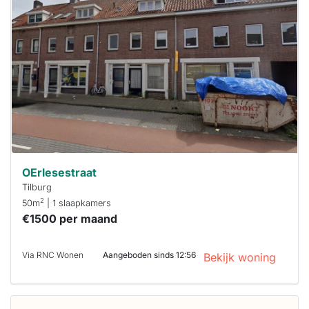
waarschijnlijk
al verhuurd
Om kans te
maken moet je
binnen 15
minuten
reageren.
Stekkies helpt
je hierbij!
OErlesestraat
Tilburg
2
50m
| 1 slaapkamers
€1500 per maand
Via RNC Wonen
Aangeboden sinds 12:56
Bekijk woning