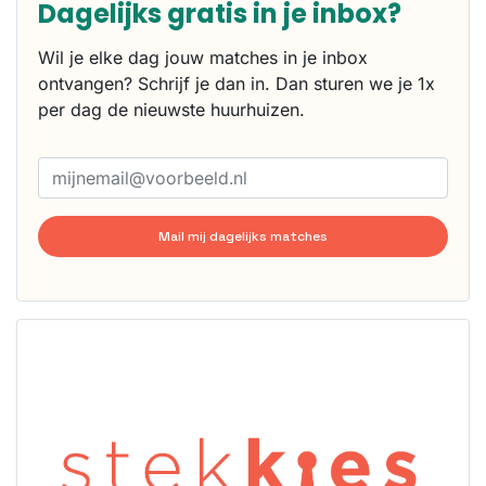
Dagelijks gratis in je inbox?
Wil je elke dag jouw matches in je inbox
ontvangen? Schrijf je dan in. Dan sturen we je 1x
per dag de nieuwste huurhuizen.
Mail mij dagelijks matches
Deze woning
is
waarschijnlijk
al verhuurd
Om kans te
maken moet je
binnen 15
minuten
reageren.