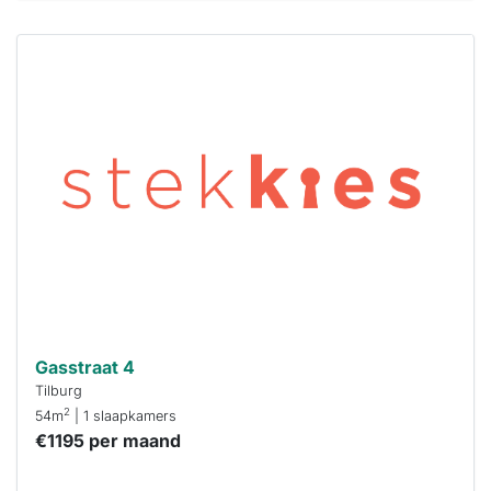
Deze woning
is
waarschijnlijk
al verhuurd
Om kans te
maken moet je
binnen 15
minuten
reageren.
Stekkies helpt
je hierbij!
Gasstraat 4
Tilburg
2
54m
| 1 slaapkamers
€1195 per maand