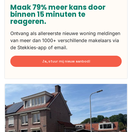
Maak 79% meer kans door
binnen 15 minuten te
reageren.
Ontvang als allereerste nieuwe woning meldingen
van meer dan 1000+ verschillende makelaars via
de Stekkies-app of email.
Ja, stuur mij nieuw aanbod!
Deze woning
is
waarschijnlijk
al verhuurd
Om kans te
maken moet je
binnen 15
minuten
reageren.
Stekkies helpt