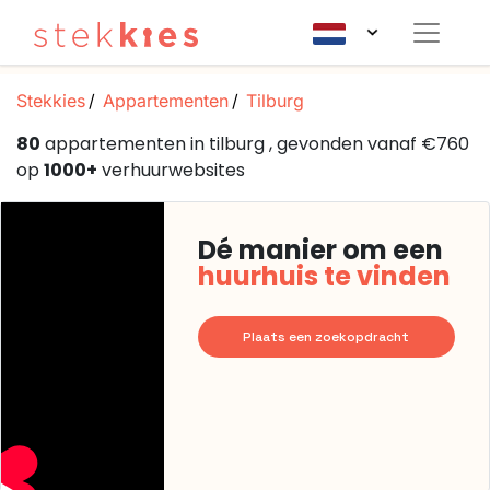
Stekkies
Appartementen
Tilburg
80
appartementen in tilburg , gevonden vanaf €760
op
1000+
verhuurwebsites
Dé manier om een
huurhuis te vinden
Plaats een zoekopdracht