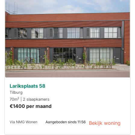
Deze woning
is
waarschijnlijk
al verhuurd
Om kans te
maken moet je
binnen 15
minuten
reageren.
Stekkies helpt
je hierbij!
Lariksplaats 58
Tilburg
2
70m
| 2 slaapkamers
€1400 per maand
Via NMG Wonen
Aangeboden sinds 11:56
Bekijk woning