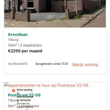
je hierbij!
Arendlaan
Tilburg
2
134m
| 3 slaapkamers
€2250 per maand
Via Wonen013
Aangeboden sinds 11:20
Bekijk woning
Deze woning
is
Poststraat 22-06
waarschijnlijk
Tilburg
al verhuurd
Om kans te
2
54m
| 1 slaapkamers
maken moet je