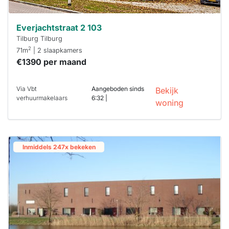
Everjachtstraat 2 103
Tilburg Tilburg
2
71m
| 2 slaapkamers
€1390 per maand
Via Vbt
Aangeboden sinds
Bekijk
verhuurmakelaars
6:32 |
woning
Inmiddels 247x bekeken