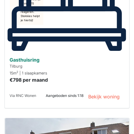
binnen 15
minuten
reageren.
Stekkies helpt
je hierbij!
Gasthuisring
Tilburg
2
15m
| 1 slaapkamers
€798 per maand
Via RNC Wonen
Aangeboden sinds 1:18
Bekijk woning
Deze woning
is