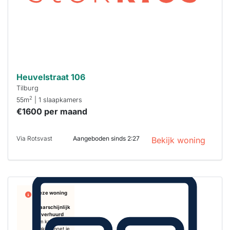
Stekkies helpt
je hierbij!
Heuvelstraat 106
Tilburg
2
55m
| 1 slaapkamers
€1600 per maand
Via Rotsvast
Aangeboden sinds 2:27
Bekijk woning
Deze woning
is
waarschijnlijk
al verhuurd
Om kans te
maken moet je