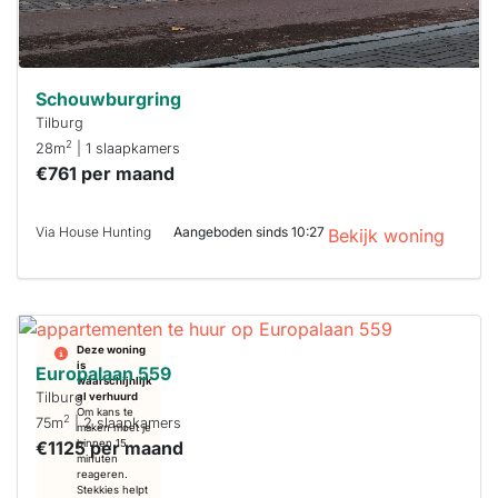
Schouwburgring
Tilburg
2
28m
| 1 slaapkamers
€761 per maand
Via House Hunting
Aangeboden sinds 10:27
Bekijk woning
Deze woning
is
Europalaan 559
waarschijnlijk
Tilburg
al verhuurd
Om kans te
2
75m
| 2 slaapkamers
maken moet je
€1125 per maand
binnen 15
minuten
reageren.
Stekkies helpt