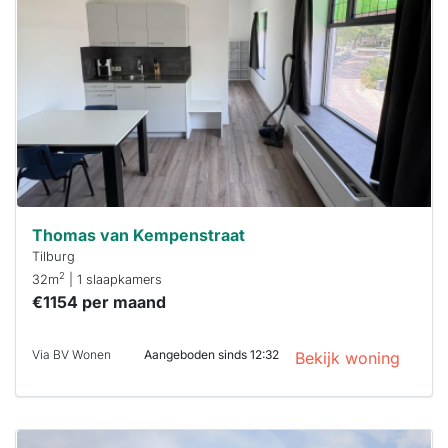
al verhuurd
Om kans te
maken moet je
binnen 15
minuten
reageren.
Stekkies helpt
je hierbij!
Thomas van Kempenstraat
Tilburg
2
32m
| 1 slaapkamers
€1154 per maand
Via BV Wonen
Aangeboden sinds 12:32
Bekijk woning