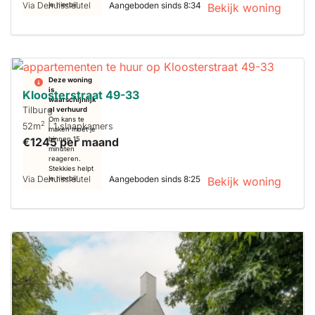
Via Dehuissleutel
Aangeboden sinds 8:34
je hierbij!
Bekijk woning
Deze woning
is
Kloosterstraat 49-33
waarschijnlijk
Tilburg
al verhuurd
Om kans te
2
52m
| 1 slaapkamers
maken moet je
€1245 per maand
binnen 15
minuten
reageren.
Stekkies helpt
Via Dehuissleutel
Aangeboden sinds 8:25
je hierbij!
Bekijk woning
Deze woning
is
waarschijnlijk
al verhuurd
Om kans te
maken moet je
binnen 15