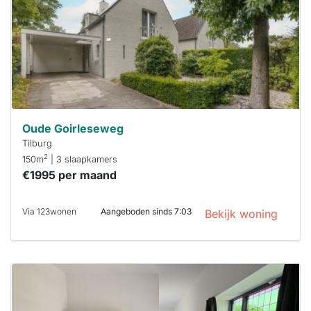
minuten
reageren.
Stekkies helpt
je hierbij!
Oude Goirleseweg
Tilburg
2
150m
| 3 slaapkamers
€1995 per maand
Via 123wonen
Aangeboden sinds 7:03
Bekijk woning
Deze woning
is
waarschijnlijk