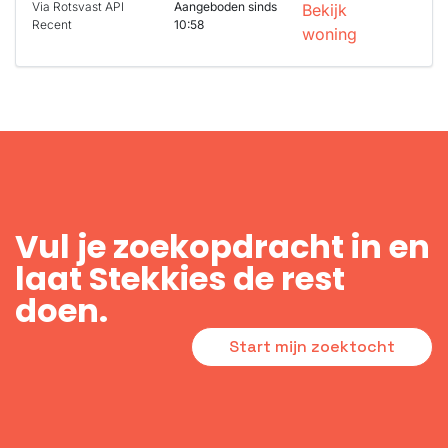
Via Rotsvast API
Aangeboden sinds
Bekijk
Recent
10:58
woning
Vul je zoekopdracht in en
laat Stekkies de rest
doen.
Start mijn zoektocht