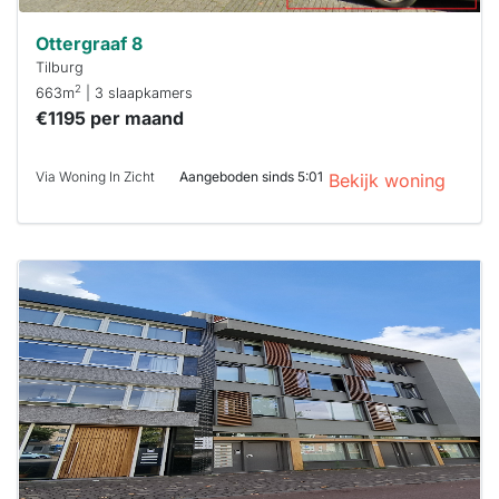
Ottergraaf 8
Tilburg
2
663m
| 3 slaapkamers
€1195 per maand
Via Woning In Zicht
Aangeboden sinds 5:01
Bekijk woning
Deze woning
is
waarschijnlijk
al verhuurd
Om kans te
maken moet je
binnen 15
minuten
reageren.
Stekkies helpt
je hierbij!