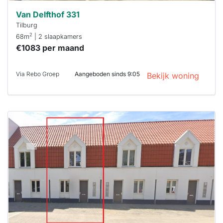
Van Delfthof 331
Tilburg
2
68m
| 2 slaapkamers
€1083 per maand
Via Rebo Groep
Aangeboden sinds 9:05
Bekijk woning
Deze woning
is
waarschijnlijk
al verhuurd
Om kans te
maken moet je
binnen 15
minuten
reageren.
Stekkies helpt
je hierbij!