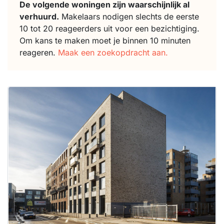
De volgende woningen zijn waarschijnlijk al
verhuurd.
Makelaars nodigen slechts de eerste
10 tot 20 reageerders uit voor een bezichtiging.
Om kans te maken moet je binnen 10 minuten
reageren.
Maak een zoekopdracht aan.
Deze woning
is
waarschijnlijk
al verhuurd
Om kans te
maken moet je
binnen 15
minuten
reageren.
Stekkies helpt
je hierbij!