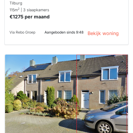
Tilburg
2
115m
| 3 slaapkamers
€1275 per maand
Via Rebo Groep
Aangeboden sinds 9:48
Bekijk woning
Deze woning
is
waarschijnlijk
al verhuurd
Om kans te
maken moet je
binnen 15
minuten
reageren.
Stekkies helpt
je hierbij!