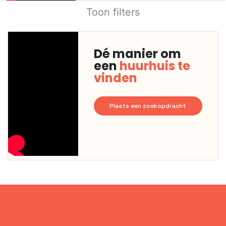
Toon filters
Dé manier om
een
huurhuis te
vinden
Plaats een zoekopdracht