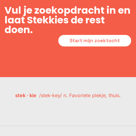
Vul je zoekopdracht in en
laat Stekkies de rest
doen.
Start mijn zoektocht
stek · kie
/stek-key/ n. Favoriete plekje, thuis.