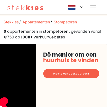
Stekkies
Appartementen
Stompetoren
0
appartementen in stompetoren , gevonden vanaf
€750 op
1000+
verhuurwebsites
Dé manier om een
huurhuis te vinden
Plaats een zoekopdracht