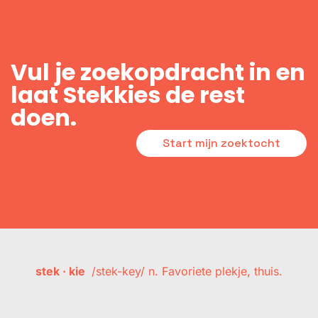
Vul je zoekopdracht in en
laat Stekkies de rest
doen.
Start mijn zoektocht
stek · kie
/stek-key/ n. Favoriete plekje, thuis.