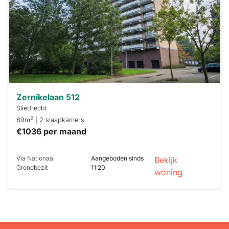
binnen 15
minuten
reageren.
Stekkies helpt
je hierbij!
Zernikelaan 512
Sliedrecht
2
89m
| 2 slaapkamers
€1036 per maand
Via Nationaal
Aangeboden sinds
Bekijk
Grondbezit
11:20
woning