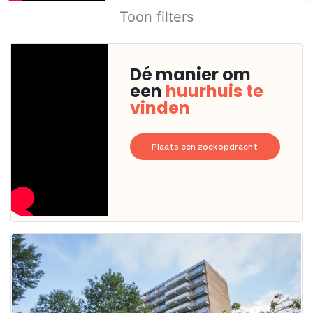
Toon filters
Dé manier om
een
huurhuis te
vinden
Plaats een zoekopdracht
Deze woning
is
waarschijnlijk
al verhuurd
Om kans te
maken moet je