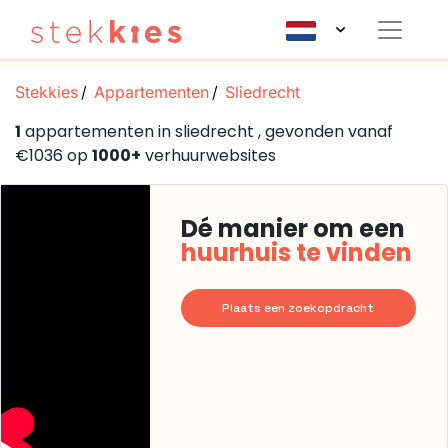
Stekkies
Appartementen
Sliedrecht
1
appartementen in sliedrecht , gevonden vanaf
€1036 op
1000+
verhuurwebsites
Dé manier om een
huurhuis te vinden
Plaats een zoekopdracht