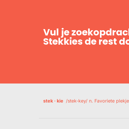
Vul je zoekopdrach
Stekkies de rest d
stek · kie
/stek-key/ n. Favoriete plekje