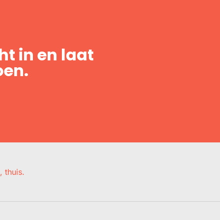
t in en laat
oen.
, thuis.