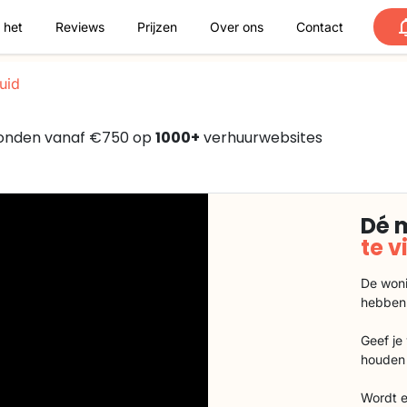
 het
Reviews
Prijzen
Over ons
Contact
uid
evonden vanaf €750 op
1000+
verhuurwebsites
Dé 
te 
De woni
hebben
Geef je
houden 
Wordt e