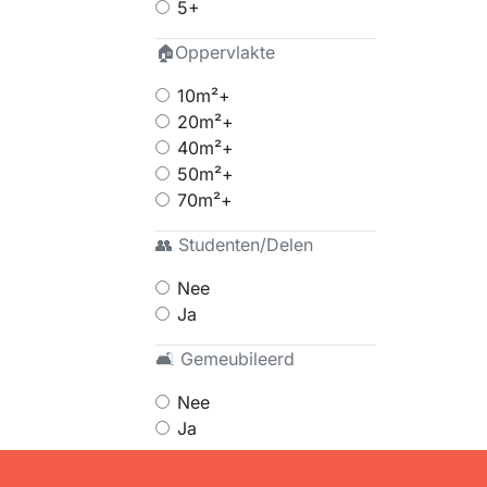
5+
🏠Oppervlakte
10m²+
20m²+
40m²+
50m²+
70m²+
👥 Studenten/Delen
Nee
Ja
🛋 Gemeubileerd
Nee
Ja