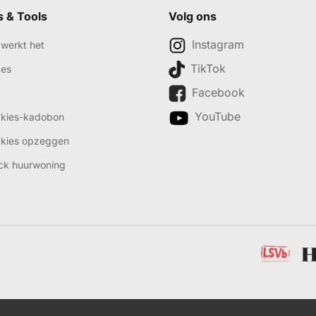
s & Tools
Volg ons
Instagram
werkt het
TikTok
des
Facebook
YouTube
kkies-kadobon
kkies opzeggen
ck huurwoning