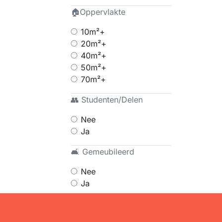
🏠Oppervlakte
10m²+
20m²+
40m²+
50m²+
70m²+
👥 Studenten/Delen
Nee
Ja
🛋 Gemeubileerd
Nee
Ja