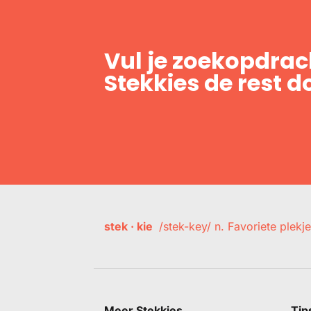
Vul je zoekopdrach
Stekkies de rest d
stek · kie
/stek-key/ n. Favoriete plekje
Meer Stekkies
Tip