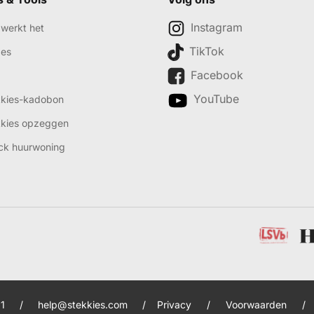
Instagram
werkt het
TikTok
des
Facebook
YouTube
kkies-kadobon
kkies opzeggen
ck huurwoning
1
/
help@stekkies.com
/
Privacy
/
Voorwaarden
/