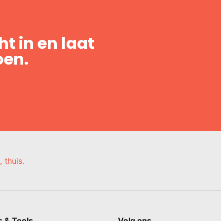
t in en laat
oen.
, thuis.
s & Tools
Volg ons