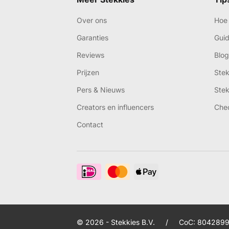
Over ons
Hoe 
Garanties
Gui
Reviews
Blog
Prijzen
Ste
Pers & Nieuws
Ste
Creators en influencers
Che
Contact
© 2026 - Stekkies B.V.
/
CoC: 8042899