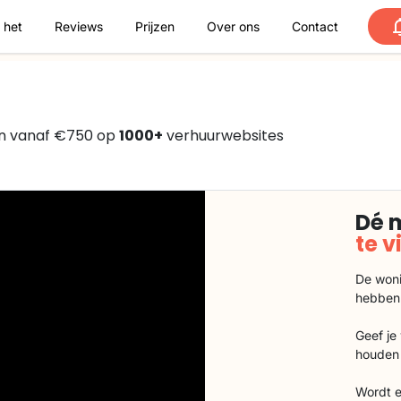
 het
Reviews
Prijzen
Over ons
Contact
n vanaf €750 op
1000+
verhuurwebsites
Dé 
te 
De woni
hebben
Geef je
houden 
Wordt e