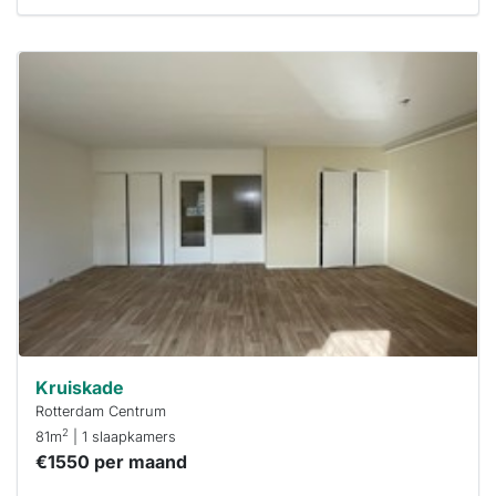
Deze woning
is
waarschijnlijk
al verhuurd
Om kans te
maken moet je
binnen 15
minuten
reageren.
Stekkies helpt
je hierbij!
Kruiskade
Rotterdam Centrum
2
81m
| 1 slaapkamers
€1550 per maand