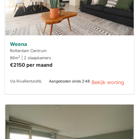
je hierbij!
Weena
Rotterdam Centrum
2
86m
| 2 slaapkamers
€2150 per maand
Via RivaRentalsNL
Aangeboden sinds 2:48
Bekijk woning
Deze woning
is
waarschijnlijk
al verhuurd
Om kans te
maken moet je