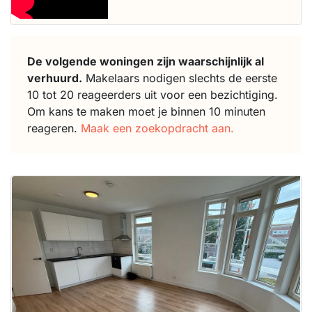
De volgende woningen zijn waarschijnlijk al
verhuurd.
Makelaars nodigen slechts de eerste
10 tot 20 reageerders uit voor een bezichtiging.
Om kans te maken moet je binnen 10 minuten
reageren.
Maak een zoekopdracht aan.
Deze woning
is
waarschijnlijk
al verhuurd
Om kans te
maken moet je
binnen 15
minuten
reageren.
Stekkies helpt
je hierbij!