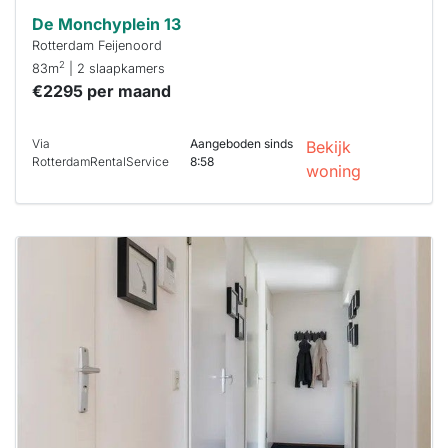
De Monchyplein 13
Rotterdam Feijenoord
2
83m
| 2 slaapkamers
€2295 per maand
Via
Aangeboden sinds
Bekijk
RotterdamRentalService
8:58
woning
Deze woning
is
waarschijnlijk
al verhuurd
Om kans te
maken moet je
binnen 15
minuten
reageren.
Stekkies helpt
je hierbij!