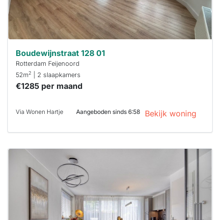
Boudewijnstraat 128 01
Rotterdam Feijenoord
2
52m
| 2 slaapkamers
€1285 per maand
Via Wonen Hartje
Aangeboden sinds 6:58
Bekijk woning
Deze woning
is
waarschijnlijk
al verhuurd
Om kans te
maken moet je
binnen 15
minuten
reageren.