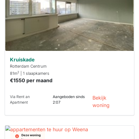
binnen 15
minuten
reageren.
Stekkies helpt
je hierbij!
Kruiskade
Rotterdam Centrum
2
81m
| 1 slaapkamers
€1550 per maand
Via Rent an
Aangeboden sinds
Bekijk
Apartment
2:07
woning
Deze woning