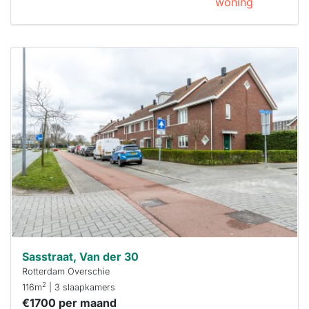
woning
Deze woning
is
waarschijnlijk
al verhuurd
Om kans te
maken moet je
binnen 15
minuten
reageren.
Stekkies helpt
je hierbij!
Sasstraat, Van der 30
Rotterdam Overschie
2
116m
| 3 slaapkamers
€1700 per maand