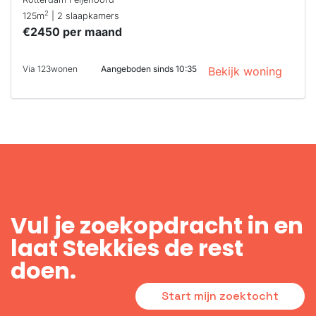
2
125m
| 2 slaapkamers
€2450 per maand
Via 123wonen
Aangeboden sinds 10:35
Bekijk woning
Vul je zoekopdracht in en
laat Stekkies de rest
doen.
Start mijn zoektocht