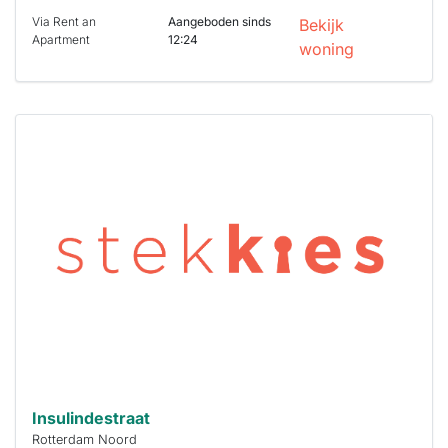
Via Rent an
Aangeboden sinds
Bekijk
Apartment
12:24
woning
Deze woning
is
waarschijnlijk
al verhuurd
Om kans te
maken moet je
binnen 15
minuten
reageren.
Stekkies helpt
je hierbij!
Insulindestraat
Rotterdam Noord