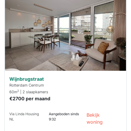
is
waarschijnlijk
al verhuurd
Om kans te
maken moet je
binnen 15
minuten
reageren.
Stekkies helpt
je hierbij!
Wijnbrugstraat
Rotterdam Centrum
2
60m
| 2 slaapkamers
€2700 per maand
Via Linda Housing
Aangeboden sinds
Bekijk
NL
9:32
woning