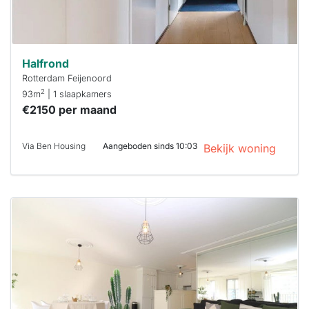
Halfrond
Rotterdam Feijenoord
2
93m
| 1 slaapkamers
€2150 per maand
Via Ben Housing
Aangeboden sinds 10:03
Bekijk woning
Deze woning
is
waarschijnlijk
al verhuurd
Om kans te
maken moet je
binnen 15
minuten
reageren.
Stekkies helpt