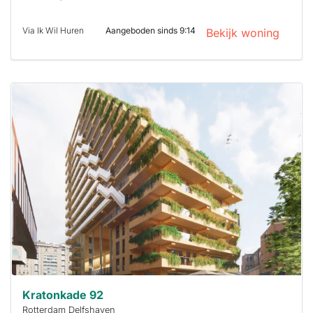
Via Ik Wil Huren
Aangeboden sinds 9:14
Bekijk woning
Deze woning
is
waarschijnlijk
al verhuurd
Om kans te
maken moet je
binnen 15
minuten
reageren.
Stekkies helpt
je hierbij!
Kratonkade 92
Rotterdam Delfshaven