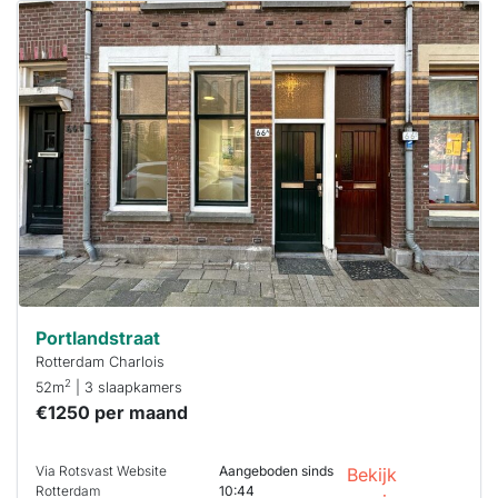
Deze woning
is
waarschijnlijk
al verhuurd
Om kans te
maken moet je
binnen 15
minuten
reageren.
Stekkies helpt
je hierbij!
Portlandstraat
Rotterdam Charlois
2
52m
| 3 slaapkamers
€1250 per maand
Via Rotsvast Website
Aangeboden sinds
Bekijk
Rotterdam
10:44