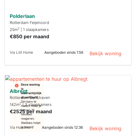
Polderlaan
Rotterdam Feijenoord
2
25m
| 1 slaapkamers
€850 per maand
Via Lilit Home
Aangeboden sinds 1:56
Bekijk woning
Deze woning
is
Albregt
waarschijnlijk
Rotterdam Delfshaven
al verhuurd
Om kans te
2
142m
| 3 slaapkamers
maken moet je
€2525 per maand
binnen 15
minuten
reageren.
Stekkies helpt
Via Housiva
Aangeboden sinds 12:36
je hierbij!
Bekijk woning