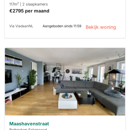
2
117m
| 2 slaapkamers
€2795 per maand
Via ViadaanNL
Aangeboden sinds 11:59
Bekijk woning
Deze woning
is
waarschijnlijk
al verhuurd
Om kans te
maken moet je
binnen 15
minuten
reageren.
Stekkies helpt
je hierbij!
Maashavenstraat
Rotterdam Feijenoord