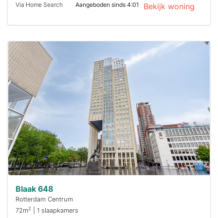
Via Home Search
Aangeboden sinds 4:01
Bekijk woning
Deze woning
is
waarschijnlijk
al verhuurd
Om kans te
maken moet je
binnen 15
minuten
reageren.
Stekkies helpt
je hierbij!
Blaak 648
Rotterdam Centrum
2
72m
| 1 slaapkamers