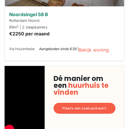
Noordsingel 58 B
Rotterdam Noord
2
89m
| 2 slaapkamers
€2250 per maand
Via Huizenbalie
Aangeboden sinds 6:26 |
Bekijk woning
Dé manier om
een
huurhuis te
vinden
Plaats een zoekopdracht