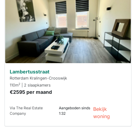
Deze woning
is
waarschijnlijk
al verhuurd
Om kans te
maken moet je
binnen 15
minuten
reageren.
Stekkies helpt
je hierbij!
Lambertusstraat
Rotterdam Kralingen-Crooswijk
2
110m
| 2 slaapkamers
€2595 per maand
Via The Real Estate
Aangeboden sinds
Bekijk
Company
1:32
woning