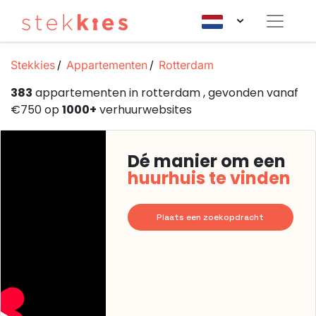
Stekkies
Appartementen
Rotterdam
383
appartementen in rotterdam , gevonden vanaf
€750 op
1000+
verhuurwebsites
Dé manier om een
huurhuis te vinden
Plaats een zoekopdracht