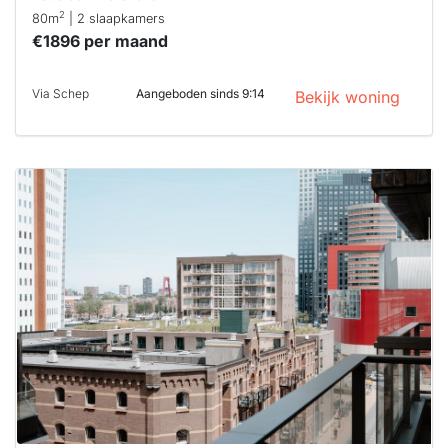
2
80m
| 2 slaapkamers
€1896 per maand
Via Schep
Aangeboden sinds 9:14
Bekijk woning
Deze woning
is
waarschijnlijk
al verhuurd
Om kans te
maken moet je
binnen 15
minuten
reageren.
Stekkies helpt
je hierbij!