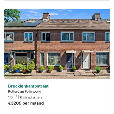
Deze woning
is
waarschijnlijk
al verhuurd
Om kans te
maken moet je
binnen 15
minuten
reageren.
Stekkies helpt
je hierbij!
Brecklenkampstraat
Rotterdam Feijenoord
2
110m
| 6 slaapkamers
€3209 per maand