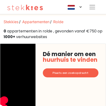
Stekkies
Appartementen
Rolde
0
appartementen in rolde , gevonden vanaf €750 op
1000+
verhuurwebsites
Dé manier om een
huurhuis te vinden
Plaats een zoekopdracht