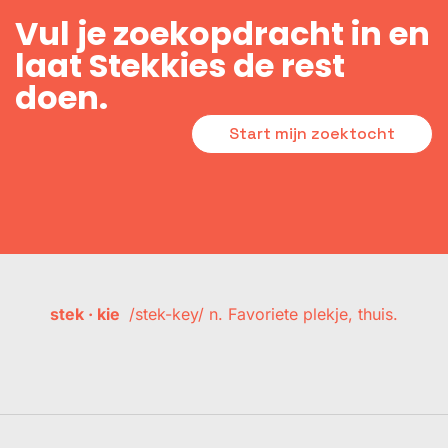
Vul je zoekopdracht in en
laat Stekkies de rest
doen.
Start mijn zoektocht
stek · kie
/stek-key/ n. Favoriete plekje, thuis.