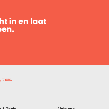
t in en laat
oen.
, thuis.
s & Tools
Volg ons