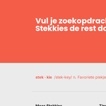
Vul je zoekopdrach
Stekkies de rest d
stek · kie
/stek-key/ n. Favoriete plekje
Meer Stekkies
Tip