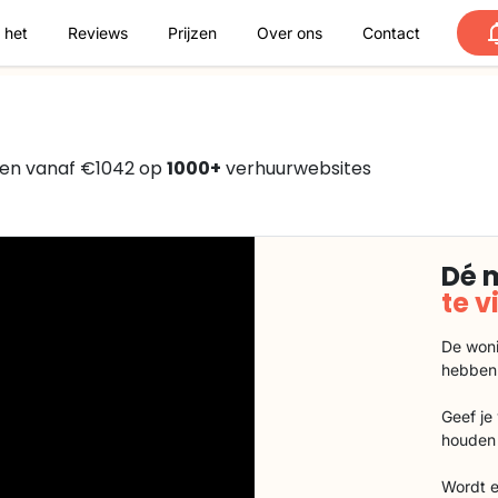
 het
Reviews
Prijzen
Over ons
Contact
en vanaf €1042 op
1000+
verhuurwebsites
Dé 
te 
De woni
hebben
Geef je
houden 
Wordt e