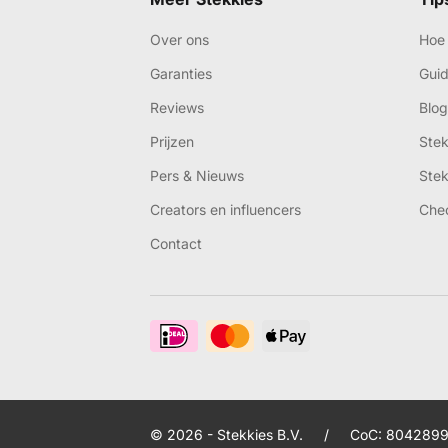
Over ons
Hoe 
Garanties
Gui
Reviews
Blog
Prijzen
Ste
Pers & Nieuws
Ste
Creators en influencers
Che
Contact
© 2026 - Stekkies B.V.
/
CoC: 8042899