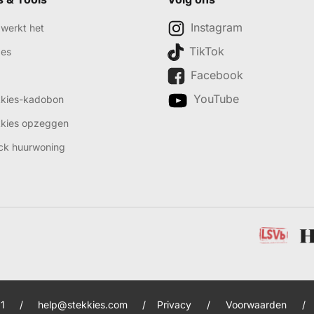
Instagram
werkt het
TikTok
des
Facebook
YouTube
kkies-kadobon
kkies opzeggen
ck huurwoning
1
/
help@stekkies.com
/
Privacy
/
Voorwaarden
/