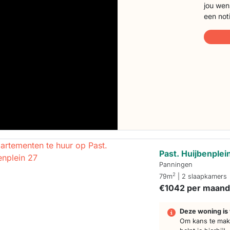
jou wen
een not
Past. Huijbenplei
Panningen
2
79m
| 2 slaapkamers
€1042 per maan
Deze woning is 
Om kans te make