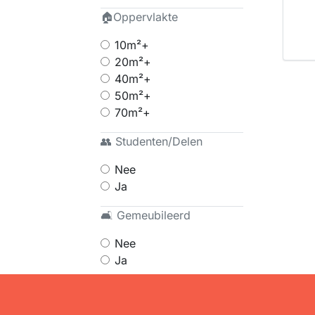
🏠Oppervlakte
10m²+
20m²+
40m²+
50m²+
70m²+
👥 Studenten/Delen
Nee
Ja
🛋 Gemeubileerd
Nee
Ja