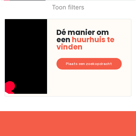
Toon filters
Dé manier om
een
huurhuis te
vinden
Plaats een zoekopdracht