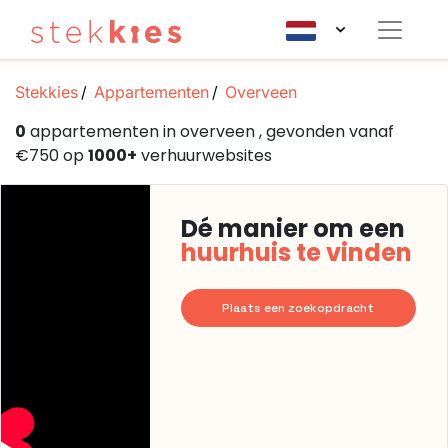
Stekkies
Appartementen
Overveen
0
appartementen in overveen , gevonden vanaf
€750 op
1000+
verhuurwebsites
Dé manier om een
huurhuis te vinden
Plaats een zoekopdracht