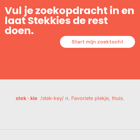
Vul je zoekopdracht in en
laat Stekkies de rest
doen.
Start mijn zoektocht
stek · kie
/stek-key/ n. Favoriete plekje, thuis.