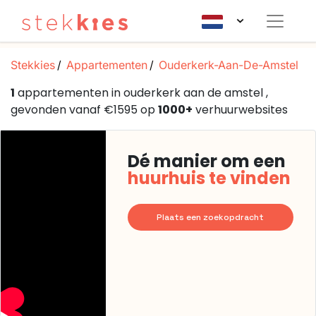
Stekkies
Appartementen
Ouderkerk-Aan-De-Amstel
1
appartementen in ouderkerk aan de amstel ,
gevonden vanaf €1595 op
1000+
verhuurwebsites
Dé manier om een
huurhuis te vinden
Plaats een zoekopdracht