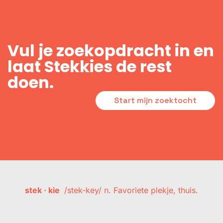
Vul je zoekopdracht in en
laat Stekkies de rest
doen.
Start mijn zoektocht
stek · kie
/stek-key/ n. Favoriete plekje, thuis.