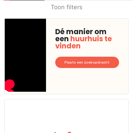
Toon filters
Dé manier om
een
huurhuis te
vinden
Plaats een zoekopdracht
Deze woning
is
waarschijnlijk
al verhuurd
Om kans te
maken moet je