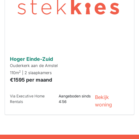
binnen 15
minuten
reageren.
Stekkies helpt
je hierbij!
Hoger Einde-Zuid
Ouderkerk aan de Amstel
2
110m
| 2 slaapkamers
€1595 per maand
Via Executive Home
Aangeboden sinds
Bekijk
Rentals
4:56
woning