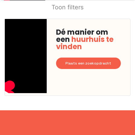
Toon filters
Dé manier om
een
huurhuis te
vinden
Plaats een zoekopdracht