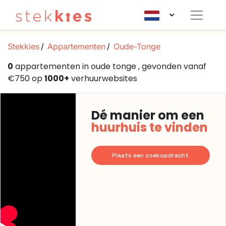
Stekkies
Appartementen
Oude-Tonge
0
appartementen in oude tonge , gevonden vanaf
€750 op
1000+
verhuurwebsites
Dé manier om een
huurhuis te vinden
Plaats een zoekopdracht