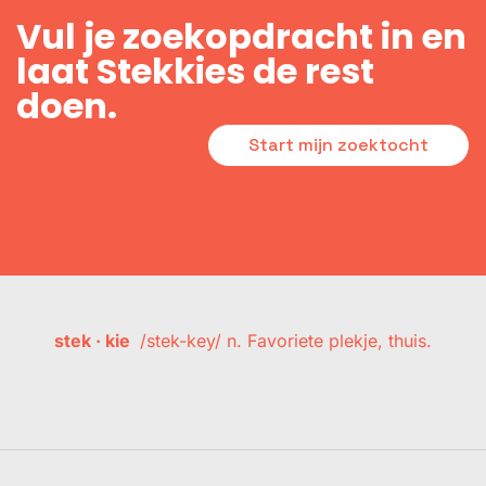
Vul je zoekopdracht in en
laat Stekkies de rest
doen.
Start mijn zoektocht
stek · kie
/stek-key/ n. Favoriete plekje, thuis.