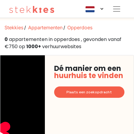
Stekkies
Appartementen
Opperdoes
0
appartementen in opperdoes , gevonden vanaf
€750 op
1000+
verhuurwebsites
Dé manier om een
huurhuis te vinden
Plaats een zoekopdracht