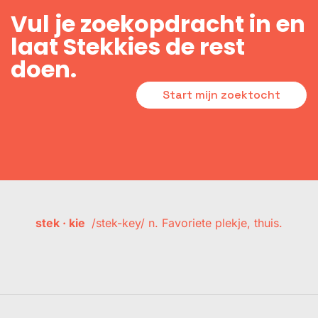
Vul je zoekopdracht in en
laat Stekkies de rest
doen.
Start mijn zoektocht
stek · kie
/stek-key/ n. Favoriete plekje, thuis.