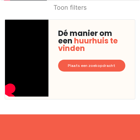
Toon filters
Dé manier om
een
huurhuis te
vinden
Plaats een zoekopdracht