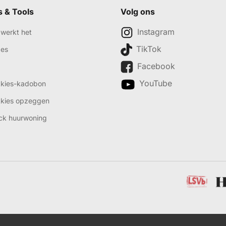
s & Tools
Volg ons
Instagram
werkt het
TikTok
des
Facebook
YouTube
kkies-kadobon
kkies opzeggen
ck huurwoning