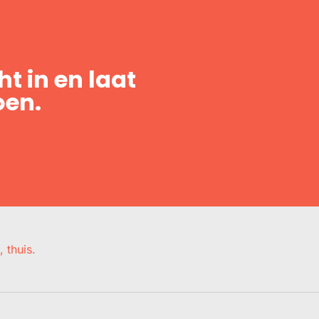
t in en laat
oen.
, thuis.