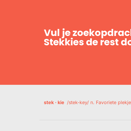
Vul je zoekopdrach
Stekkies de rest d
stek · kie
/stek-key/ n. Favoriete plekje