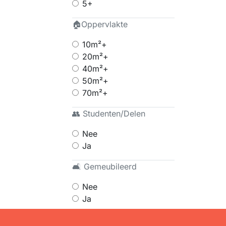
5+
🏠Oppervlakte
10m²+
20m²+
40m²+
50m²+
70m²+
👥 Studenten/Delen
Nee
Ja
🛋 Gemeubileerd
Nee
Ja