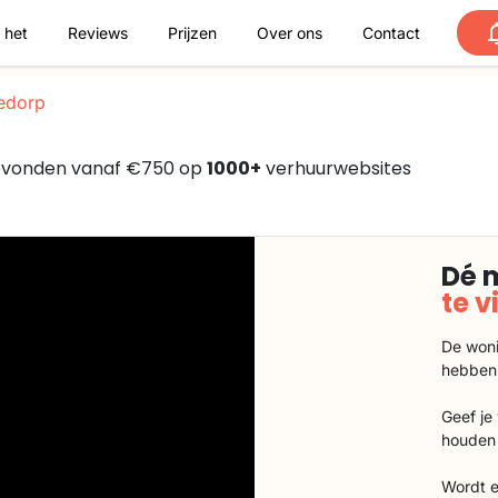
 het
Reviews
Prijzen
Over ons
Contact
edorp
gevonden vanaf €750 op
1000+
verhuurwebsites
Dé 
te 
De woni
hebben
Geef je
houden 
Wordt e