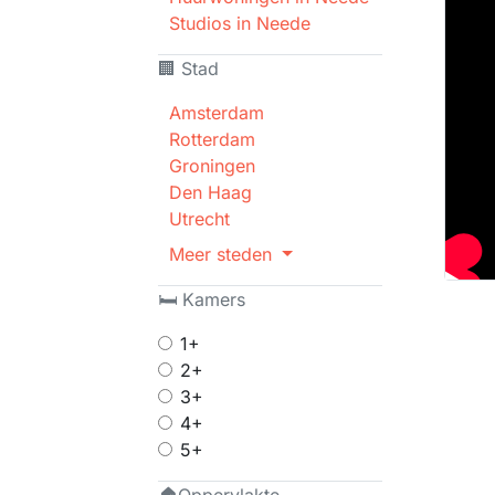
Studios in Neede
🏢 Stad
Amsterdam
Rotterdam
Groningen
Den Haag
Utrecht
Meer steden
🛏 Kamers
1+
2+
3+
4+
5+