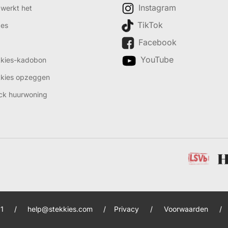
Instagram
werkt het
TikTok
des
Facebook
YouTube
kkies-kadobon
kkies opzeggen
ck huurwoning
1
/
help@stekkies.com
/
Privacy
/
Voorwaarden
/