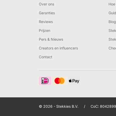
Over ons
Hoe 
Garanties
Gui
Reviews
Blog
Prijzen
Ste
Pers & Nieuws
Ste
Creators en influencers
Che
Contact
© 2026 - Stekkies B.V.
/
CoC: 8042899