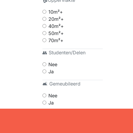
🏠Oppervlakte
10m²+
20m²+
40m²+
50m²+
70m²+
👥 Studenten/Delen
Nee
Ja
🛋 Gemeubileerd
Nee
Ja