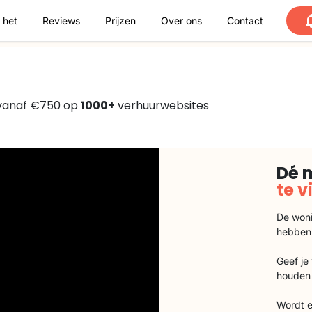
 het
Reviews
Prijzen
Over ons
Contact
vanaf €750 op
1000+
verhuurwebsites
Dé 
te 
De woni
hebben
Geef je
houden 
Wordt e