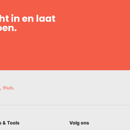
t in en laat
oen.
, thuis.
s & Tools
Volg ons