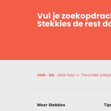
Vul je zoekopdrach
Stekkies de rest d
stek · kie
/stek-key/ n. Favoriete plekje
Meer Stekkies
Tip