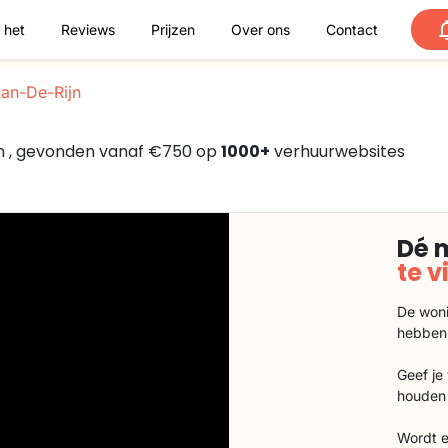
 het
Reviews
Prijzen
Over ons
Contact
Aan-De-Rijn
jn , gevonden vanaf €750 op
1000+
verhuurwebsites
Dé 
te 
De woni
hebben
Geef je
houden 
Wordt e