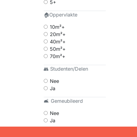
5+
🏠Oppervlakte
10m²+
20m²+
40m²+
50m²+
70m²+
👥 Studenten/Delen
Nee
Ja
🛋 Gemeubileerd
Nee
Ja