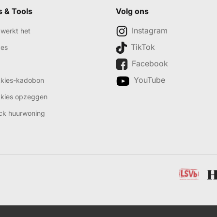
s & Tools
Volg ons
Instagram
werkt het
TikTok
des
Facebook
YouTube
kkies-kadobon
kkies opzeggen
ck huurwoning