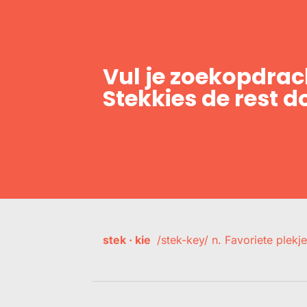
Vul je zoekopdrach
Stekkies de rest d
stek · kie
/stek-key/ n. Favoriete plekje