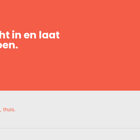
t in en laat
oen.
, thuis.