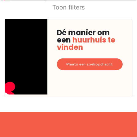
Toon filters
Dé manier om
een
huurhuis te
vinden
Plaats een zoekopdracht