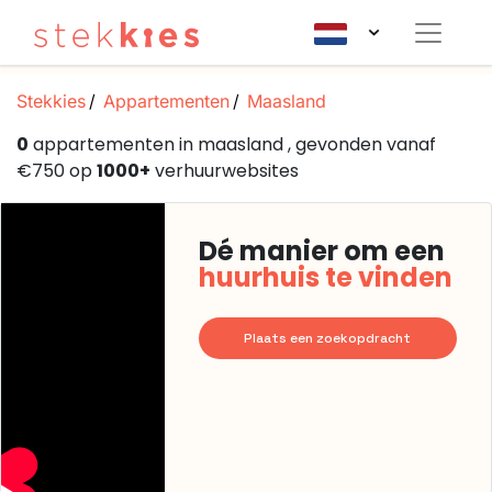
Stekkies
Appartementen
Maasland
0
appartementen in maasland , gevonden vanaf
€750 op
1000+
verhuurwebsites
Dé manier om een
huurhuis te vinden
Plaats een zoekopdracht