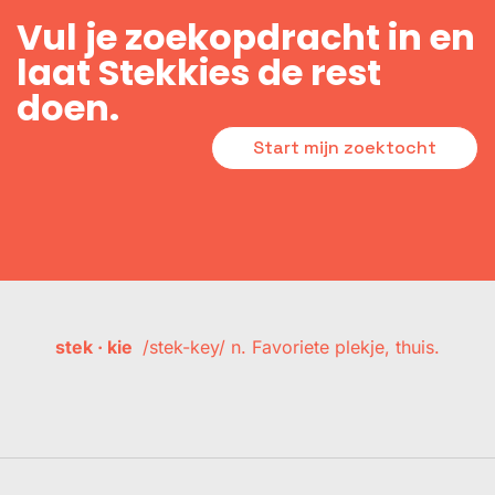
Vul je zoekopdracht in en
laat Stekkies de rest
doen.
Start mijn zoektocht
stek · kie
/stek-key/ n. Favoriete plekje, thuis.