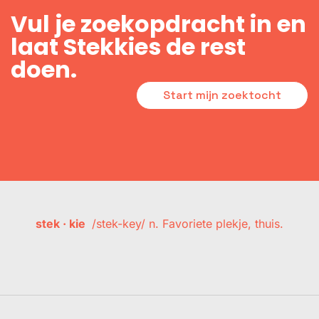
Vul je zoekopdracht in en
laat Stekkies de rest
doen.
Start mijn zoektocht
stek · kie
/stek-key/ n. Favoriete plekje, thuis.