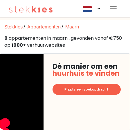
Stekkies
Appartementen
Maarn
0
appartementen in maarn , gevonden vanaf €750
op
1000+
verhuurwebsites
Dé manier om een
huurhuis te vinden
Plaats een zoekopdracht