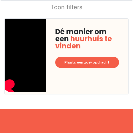
Toon filters
Dé manier om
een
huurhuis te
vinden
Plaats een zoekopdracht