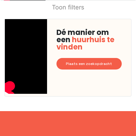
Toon filters
Dé manier om
een
huurhuis te
vinden
Plaats een zoekopdracht