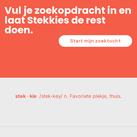
Vul je zoekopdracht in en
laat Stekkies de rest
doen.
Start mijn zoektocht
stek · kie
/stek-key/ n. Favoriete plekje, thuis.