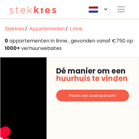
Stekkies
Appartementen
Linne
0
appartementen in linne , gevonden vanaf €750 op
1000+
verhuurwebsites
Dé manier om een
huurhuis te vinden
Plaats een zoekopdracht