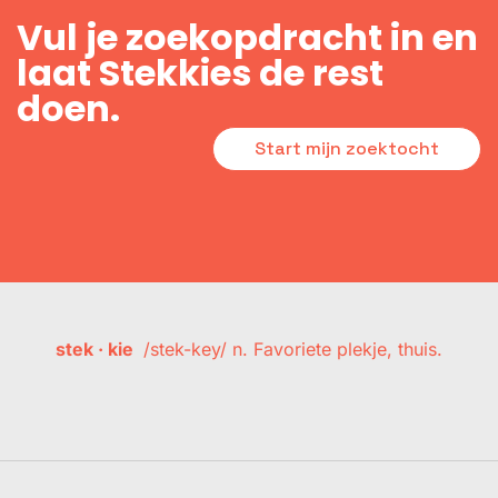
Vul je zoekopdracht in en
laat Stekkies de rest
doen.
Start mijn zoektocht
stek · kie
/stek-key/ n. Favoriete plekje, thuis.