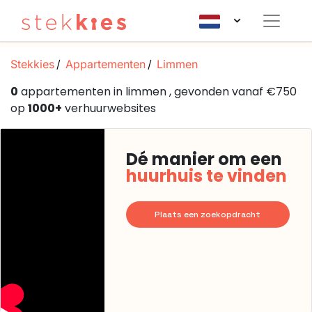
Stekkies
Appartementen
Limmen
0
appartementen in limmen , gevonden vanaf €750
op
1000+
verhuurwebsites
Dé manier om een
huurhuis te vinden
Plaats een zoekopdracht