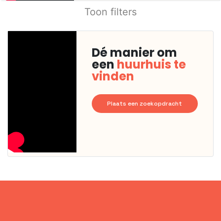
Toon filters
Dé manier om
een
huurhuis te
vinden
Plaats een zoekopdracht