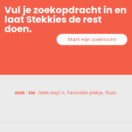
Vul je zoekopdracht in en
laat Stekkies de rest
doen.
Start mijn zoektocht
stek · kie
/stek-key/ n. Favoriete plekje, thuis.