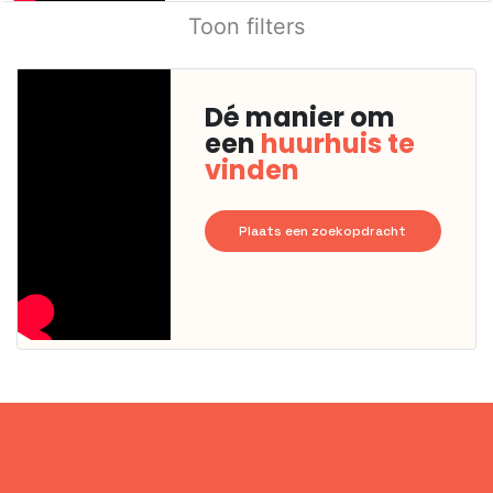
Toon filters
Dé manier om
een
huurhuis te
vinden
Plaats een zoekopdracht