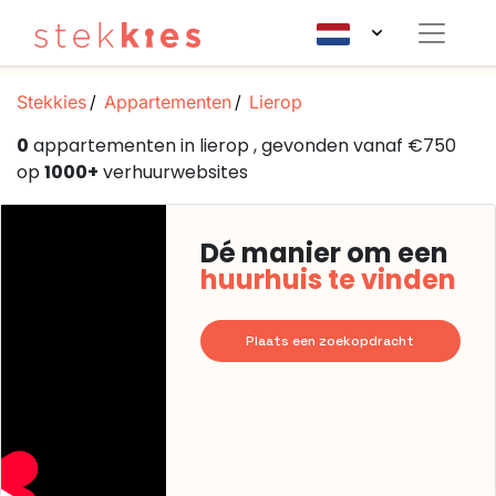
Stekkies
Appartementen
Lierop
0
appartementen in lierop , gevonden vanaf €750
op
1000+
verhuurwebsites
Dé manier om een
huurhuis te vinden
Plaats een zoekopdracht