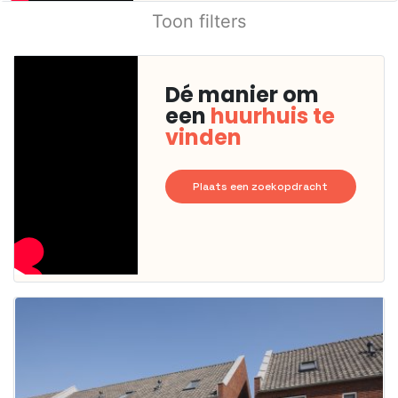
Toon filters
Dé manier om
een
huurhuis te
vinden
Plaats een zoekopdracht
Deze woning
is
waarschijnlijk
al verhuurd
Om kans te
maken moet je