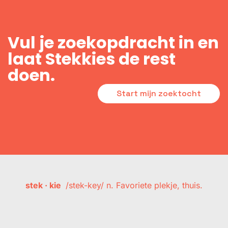
Vul je zoekopdracht in en
laat Stekkies de rest
doen.
Start mijn zoektocht
stek · kie
/stek-key/ n. Favoriete plekje, thuis.