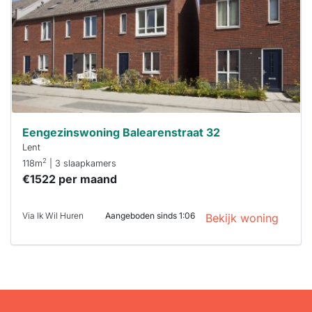
binnen 15
minuten
reageren.
Stekkies helpt
je hierbij!
Eengezinswoning Balearenstraat 32
Lent
2
118m
| 3 slaapkamers
€1522 per maand
Via Ik Wil Huren
Aangeboden sinds 1:06
Bekijk woning