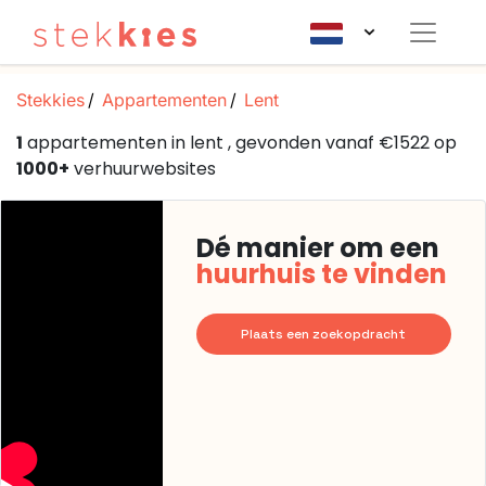
Stekkies
Appartementen
Lent
1
appartementen in lent , gevonden vanaf €1522 op
1000+
verhuurwebsites
Dé manier om een
huurhuis te vinden
Plaats een zoekopdracht