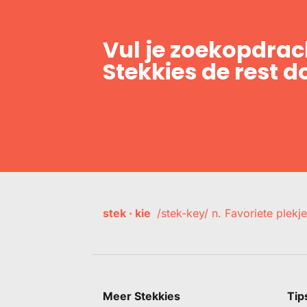
Vul je zoekopdrach
Stekkies de rest d
stek · kie
/stek-key/ n. Favoriete plekje
Meer Stekkies
Tip