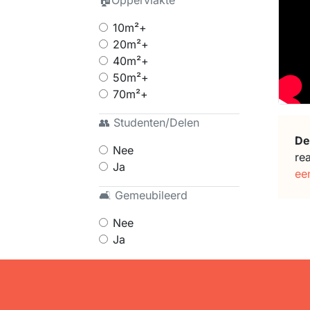
🏠Oppervlakte
10m²+
20m²+
40m²+
50m²+
70m²+
👥 Studenten/Delen
De
Nee
re
Ja
ee
🛋 Gemeubileerd
Nee
Ja