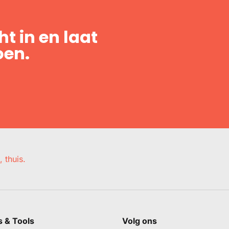
t in en laat
oen.
, thuis.
s & Tools
Volg ons