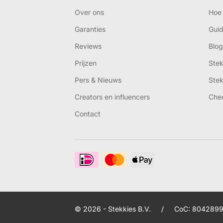
Over ons
Hoe 
Garanties
Gui
Reviews
Blog
Prijzen
Ste
Pers & Nieuws
Ste
Creators en influencers
Che
Contact
© 2026 - Stekkies B.V.
/
CoC: 8042899