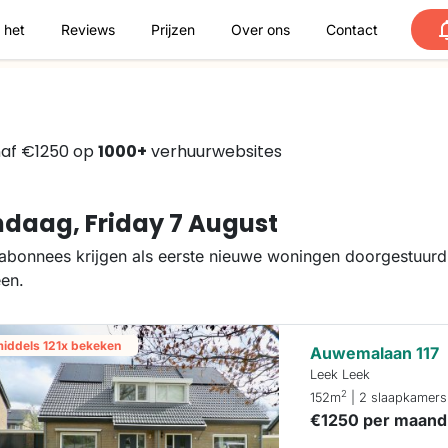
 het
Reviews
Prijzen
Over ons
Contact
naf €1250 op
1000+
verhuurwebsites
daag, Friday 7 August
abonnees krijgen als eerste nieuwe woningen doorgestuurd.
een.
middels 121x bekeken
Auwemalaan 117
Leek Leek
2
152m
| 2 slaapkamers
€1250 per maand