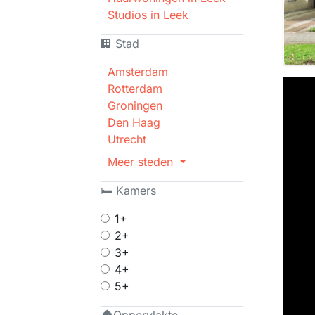
Studios in Leek
🏢 Stad
Amsterdam
Rotterdam
Groningen
Den Haag
Utrecht
Meer steden
🛏 Kamers
1+
2+
3+
4+
5+