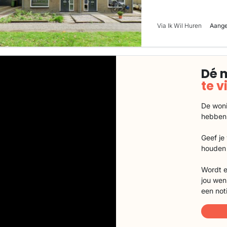
Via Ik Wil Huren
Aange
Dé 
te 
De woni
hebben
Geef je
houden 
Wordt e
jou wen
een not