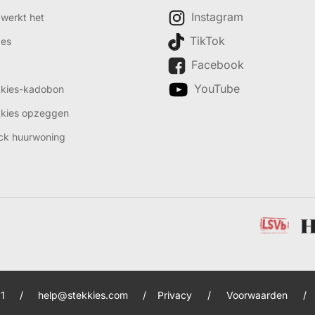
Instagram
werkt het
TikTok
des
Facebook
YouTube
kkies-kadobon
kkies opzeggen
ck huurwoning
1
/
help@stekkies.com
/
Privacy
/
Voorwaarden
/