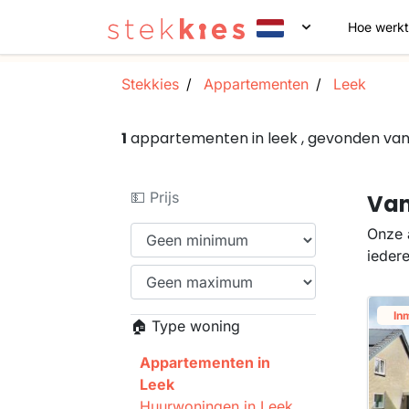
Hoe werkt
Stekkies
Appartementen
Leek
1
appartementen in leek , gevonden va
💵 Prijs
Van
Onze 
ieder
In
🏠 Type woning
Appartementen in
Leek
Huurwoningen in Leek