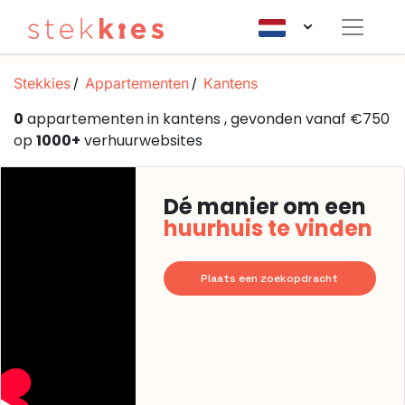
Stekkies
Appartementen
Kantens
0
appartementen in kantens , gevonden vanaf €750
op
1000+
verhuurwebsites
Dé manier om een
huurhuis te vinden
Plaats een zoekopdracht