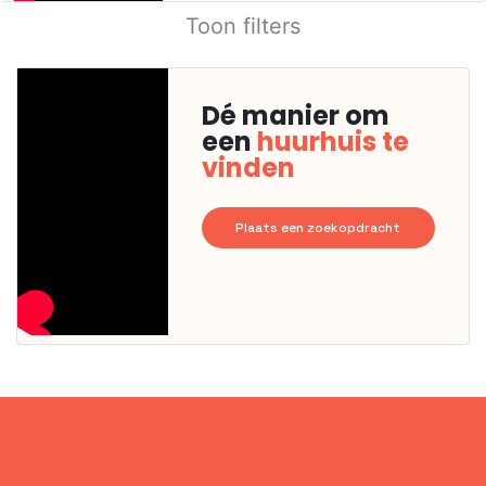
Toon filters
Dé manier om
een
huurhuis te
vinden
Plaats een zoekopdracht