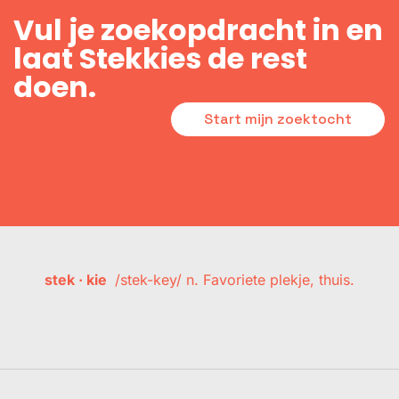
Vul je zoekopdracht in en
laat Stekkies de rest
doen.
Start mijn zoektocht
stek · kie
/stek-key/ n. Favoriete plekje, thuis.