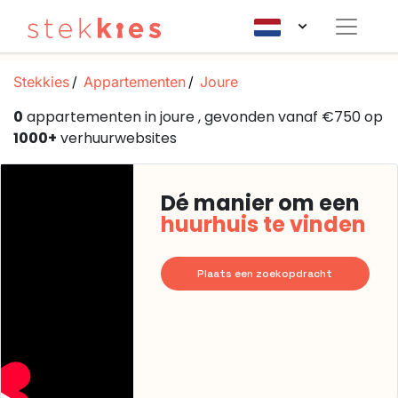
Stekkies
Appartementen
Joure
0
appartementen in joure , gevonden vanaf €750 op
1000+
verhuurwebsites
Dé manier om een
huurhuis te vinden
Plaats een zoekopdracht