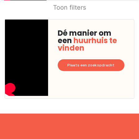
Toon filters
Dé manier om
een
huurhuis te
vinden
Plaats een zoekopdracht