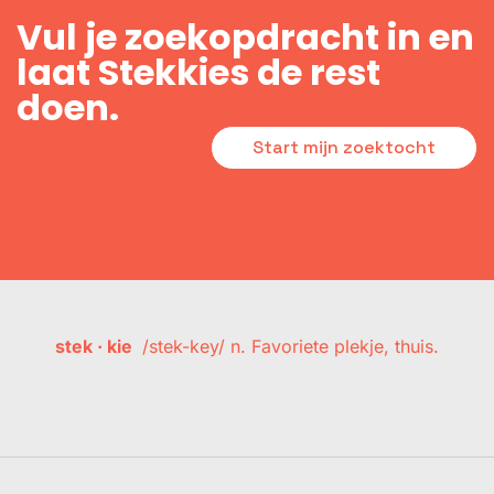
Vul je zoekopdracht in en
laat Stekkies de rest
doen.
Start mijn zoektocht
stek · kie
/stek-key/ n. Favoriete plekje, thuis.