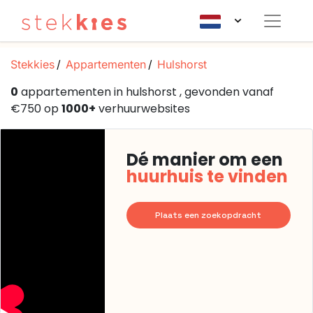
Stekkies
Appartementen
Hulshorst
0
appartementen in hulshorst , gevonden vanaf
€750 op
1000+
verhuurwebsites
Dé manier om een
huurhuis te vinden
Plaats een zoekopdracht