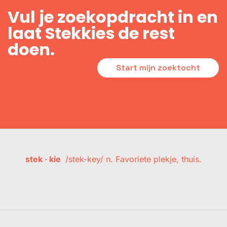
Vul je zoekopdracht in en
laat Stekkies de rest
doen.
Start mijn zoektocht
stek · kie
/stek-key/ n. Favoriete plekje, thuis.