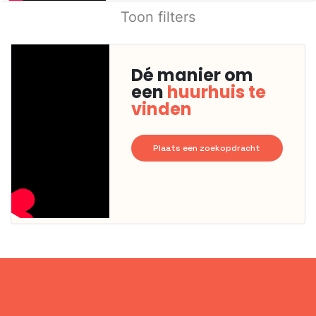
Toon filters
Dé manier om
een
huurhuis te
vinden
Plaats een zoekopdracht