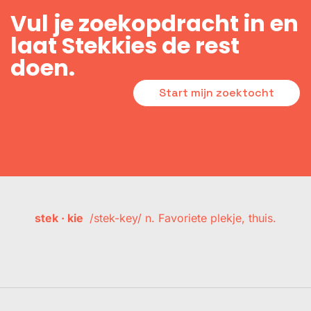
Vul je zoekopdracht in en
laat Stekkies de rest
doen.
Start mijn zoektocht
stek · kie
/stek-key/ n. Favoriete plekje, thuis.