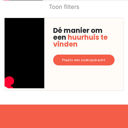
Toon filters
Dé manier om
een
huurhuis te
vinden
Plaats een zoekopdracht