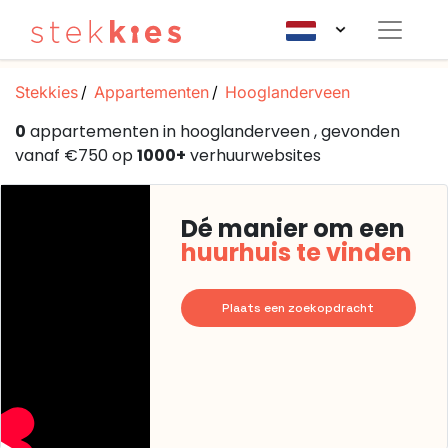
Stekkies
Appartementen
Hooglanderveen
0
appartementen in hooglanderveen , gevonden
vanaf €750 op
1000+
verhuurwebsites
Dé manier om een
huurhuis te vinden
Plaats een zoekopdracht