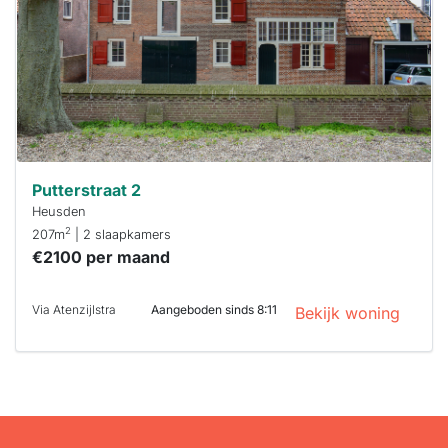
binnen 15
minuten
reageren.
Stekkies helpt
je hierbij!
Putterstraat 2
Heusden
2
207m
| 2 slaapkamers
€2100 per maand
Via Atenzijlstra
Aangeboden sinds 8:11
Bekijk woning