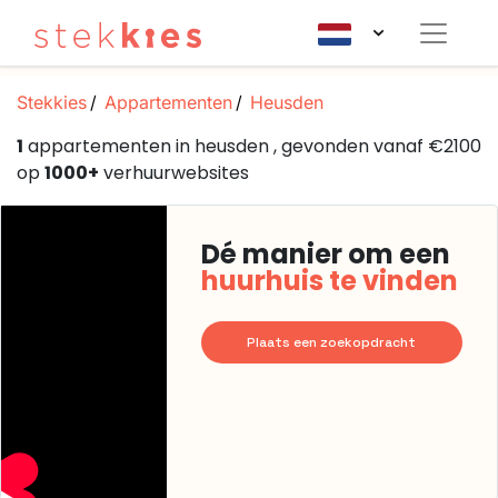
Stekkies
Appartementen
Heusden
1
appartementen in heusden , gevonden vanaf €2100
op
1000+
verhuurwebsites
Dé manier om een
huurhuis te vinden
Plaats een zoekopdracht