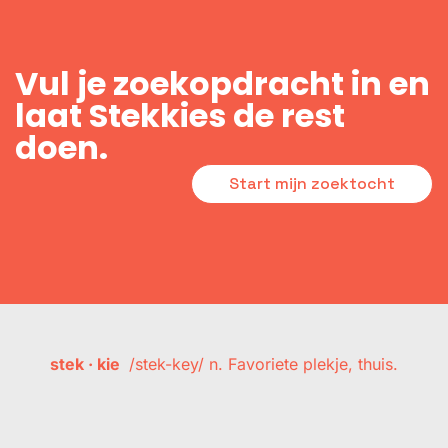
Vul je zoekopdracht in en
laat Stekkies de rest
doen.
Start mijn zoektocht
stek · kie
/stek-key/ n. Favoriete plekje, thuis.