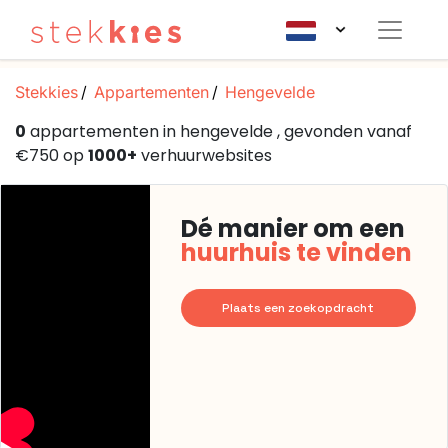
Stekkies
Appartementen
Hengevelde
0
appartementen in hengevelde , gevonden vanaf
€750 op
1000+
verhuurwebsites
Dé manier om een
huurhuis te vinden
Plaats een zoekopdracht