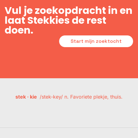
Vul je zoekopdracht in en
laat Stekkies de rest
doen.
Start mijn zoektocht
stek · kie
/stek-key/ n. Favoriete plekje, thuis.