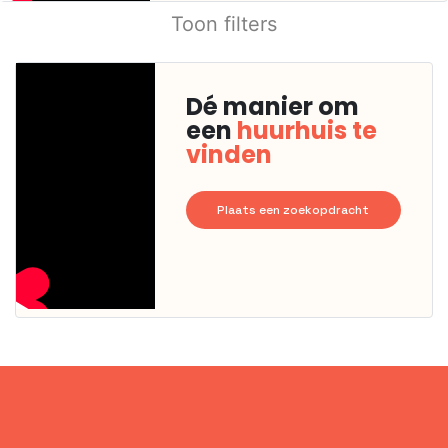
Toon filters
Dé manier om
een
huurhuis te
vinden
Plaats een zoekopdracht