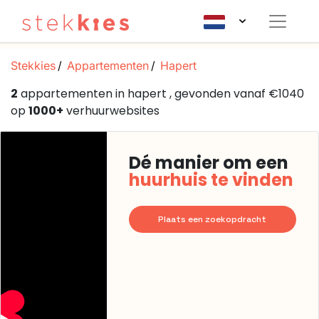
Stekkies
Appartementen
Hapert
2
appartementen in hapert , gevonden vanaf €1040
op
1000+
verhuurwebsites
Dé manier om een
huurhuis te vinden
Plaats een zoekopdracht