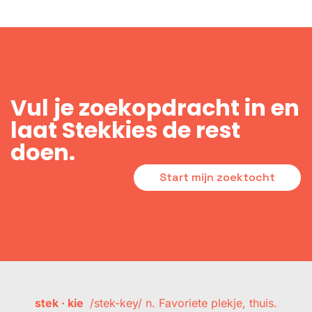
Vul je zoekopdracht in en
laat Stekkies de rest
doen.
Start mijn zoektocht
stek · kie
/stek-key/ n. Favoriete plekje, thuis.