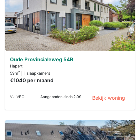
binnen 15
minuten
reageren.
Stekkies helpt
je hierbij!
Oude Provincialeweg 54B
Hapert
2
59m
| 1 slaapkamers
€1040 per maand
Via VBO
Aangeboden sinds 2:09
Bekijk woning
Deze woning
is
waarschijnlijk