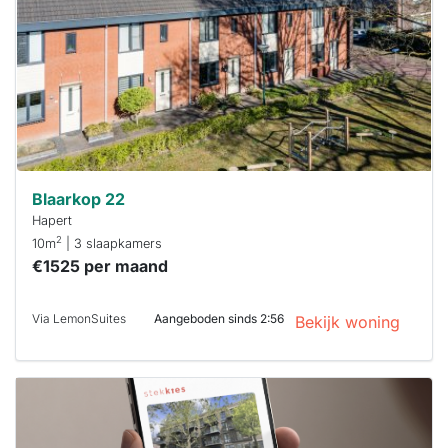
al verhuurd
Om kans te
maken moet je
binnen 15
minuten
reageren.
Stekkies helpt
je hierbij!
Blaarkop 22
Hapert
2
10m
| 3 slaapkamers
€1525 per maand
Via LemonSuites
Aangeboden sinds 2:56
Bekijk woning