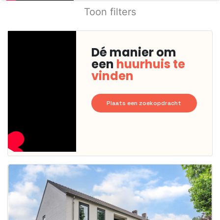
Toon filters
Dé manier om
een
huurhuis te
vinden
Plaats een zoekopdracht
Deze woning
is
waarschijnlijk
al verhuurd
Om kans te
maken moet je