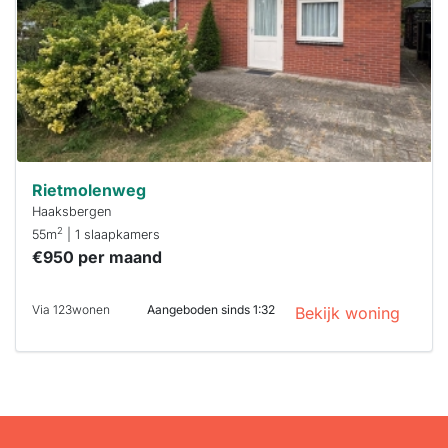
binnen 15
minuten
reageren.
Stekkies helpt
je hierbij!
Rietmolenweg
Haaksbergen
2
55m
| 1 slaapkamers
€950 per maand
Via 123wonen
Aangeboden sinds 1:32
Bekijk woning