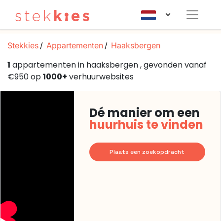
Stekkies
Appartementen
Haaksbergen
1
appartementen in haaksbergen , gevonden vanaf
€950 op
1000+
verhuurwebsites
Dé manier om een
huurhuis te vinden
Plaats een zoekopdracht