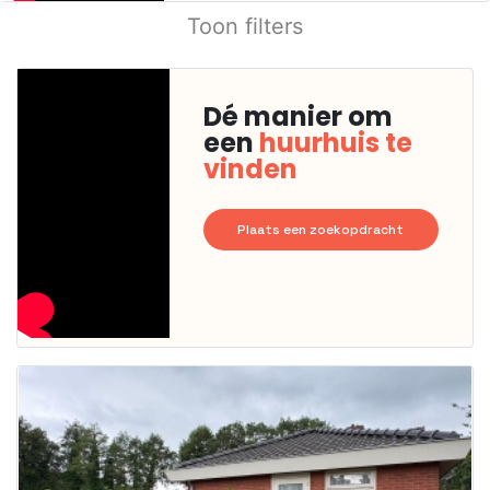
Toon filters
Dé manier om
een
huurhuis te
vinden
Plaats een zoekopdracht
Deze woning
is
waarschijnlijk
al verhuurd
Om kans te
maken moet je