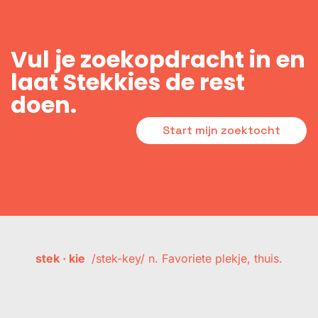
Vul je zoekopdracht in en
laat Stekkies de rest
doen.
Start mijn zoektocht
stek · kie
/stek-key/ n. Favoriete plekje, thuis.