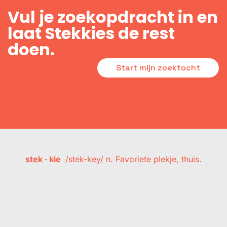
Vul je zoekopdracht in en
laat Stekkies de rest
doen.
Start mijn zoektocht
stek · kie
/stek-key/ n. Favoriete plekje, thuis.