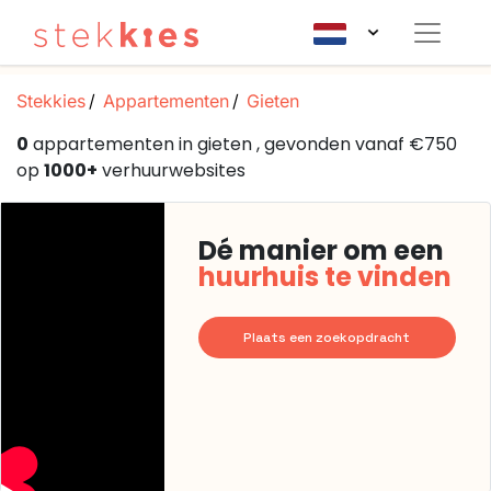
Stekkies
Appartementen
Gieten
0
appartementen in gieten , gevonden vanaf €750
op
1000+
verhuurwebsites
Dé manier om een
huurhuis te vinden
Plaats een zoekopdracht