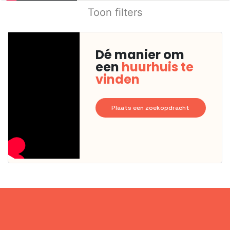
Toon filters
Dé manier om
een
huurhuis te
vinden
Plaats een zoekopdracht