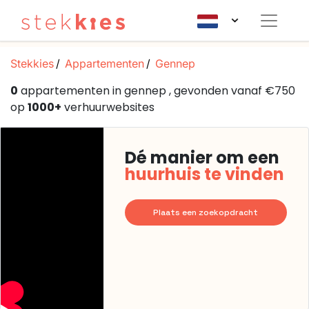
Stekkies
Appartementen
Gennep
0
appartementen in gennep , gevonden vanaf €750
op
1000+
verhuurwebsites
Dé manier om een
huurhuis te vinden
Plaats een zoekopdracht