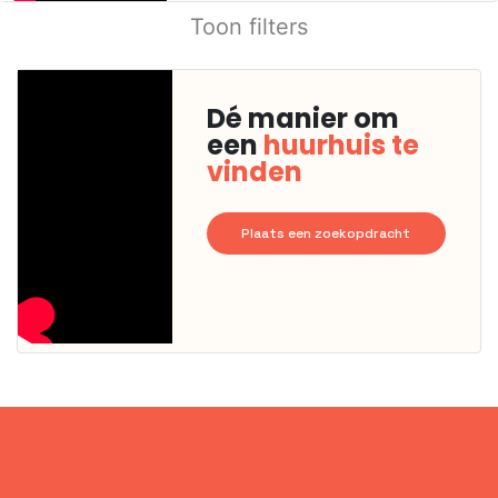
Toon filters
Dé manier om
een
huurhuis te
vinden
Plaats een zoekopdracht