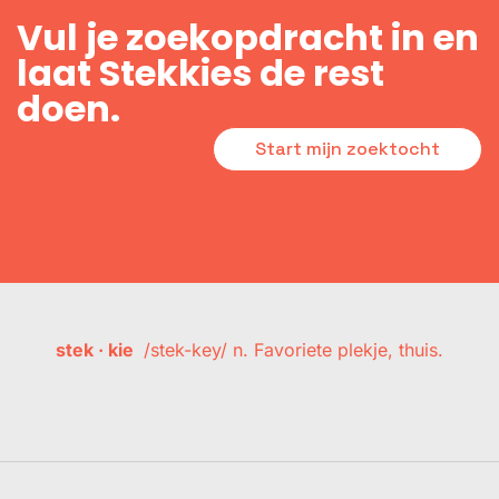
Vul je zoekopdracht in en
laat Stekkies de rest
doen.
Start mijn zoektocht
stek · kie
/stek-key/ n. Favoriete plekje, thuis.