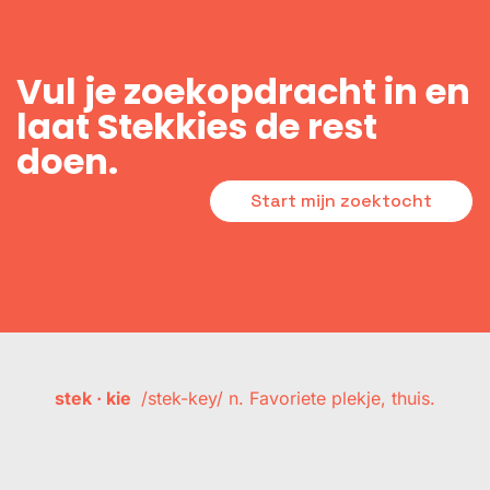
Vul je zoekopdracht in en
laat Stekkies de rest
doen.
Start mijn zoektocht
stek · kie
/stek-key/ n. Favoriete plekje, thuis.