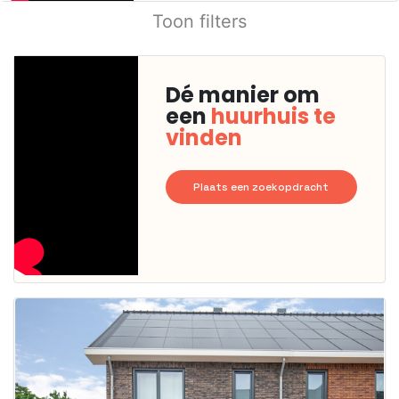
Toon filters
Dé manier om
een
huurhuis te
vinden
Plaats een zoekopdracht
Deze woning
is
waarschijnlijk
al verhuurd
Om kans te
maken moet je