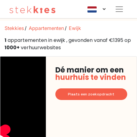
Stekkies
Appartementen
Ewijk
1
appartementen in ewijk , gevonden vanaf €1395 op
1000+
verhuurwebsites
Dé manier om een
huurhuis te vinden
Plaats een zoekopdracht