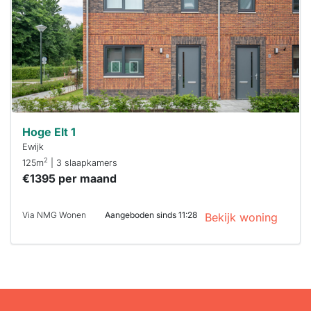
binnen 15
minuten
reageren.
Stekkies helpt
je hierbij!
Hoge Elt 1
Ewijk
2
125m
| 3 slaapkamers
€1395 per maand
Via NMG Wonen
Aangeboden sinds 11:28
Bekijk woning