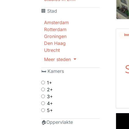
🏢 Stad
Amsterdam
Rotterdam
In
Groningen
Den Haag
Utrecht
Meer steden
🛏 Kamers
1+
2+
3+
4+
5+
🏠Oppervlakte