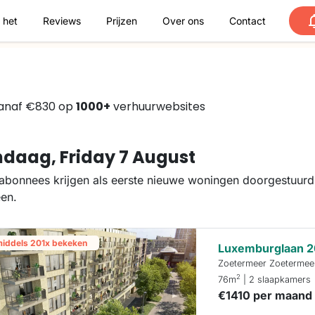
 het
Reviews
Prijzen
Over ons
Contact
vanaf €830 op
1000+
verhuurwebsites
daag, Friday 7 August
abonnees krijgen als eerste nieuwe woningen doorgestuurd.
een.
middels 201x bekeken
Luxemburglaan 2
Zoetermeer Zoetermee
2
76m
| 2 slaapkamers
€1410 per maand