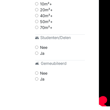
10m²+
20m²+
40m²+
50m²+
70m²+
👥 Studenten/Delen
Nee
Ja
🛋 Gemeubileerd
Nee
Ja