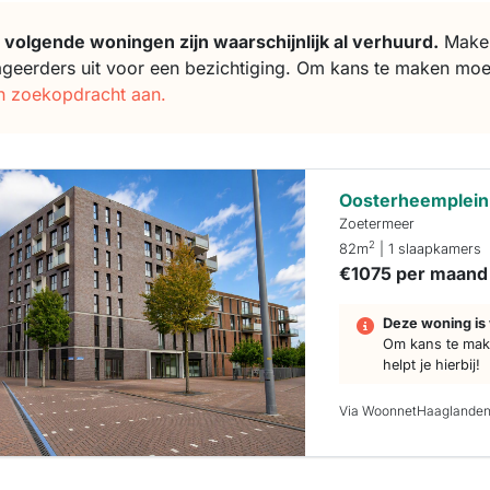
 volgende woningen zijn waarschijnlijk al verhuurd.
Makela
ageerders uit voor een bezichtiging. Om kans te maken moe
n zoekopdracht aan.
Oosterheemplein
Zoetermeer
2
82m
| 1 slaapkamers
€1075 per maand
Deze woning is 
Om kans te make
helpt je hierbij!
Via WoonnetHaaglande