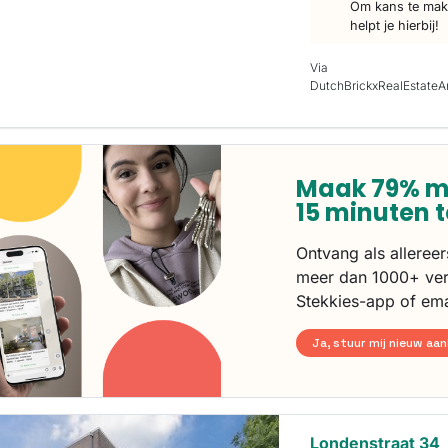
Om kans te make
helpt je hierbij!
Via
DutchBrickxRealEstate
Maak 79% m
15 minuten 
Ontvang als alleree
meer dan 1000+ ver
Stekkies-app of ema
Ja, stuur mij nieuw aa
Londenstraat 34