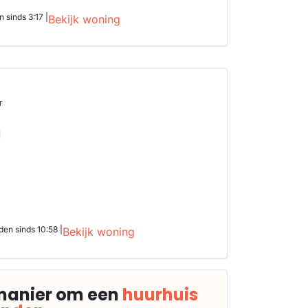
sinds 3:17 |
Bekijk woning
r
d
en sinds 10:58 |
Bekijk woning
manier om een
huurhuis