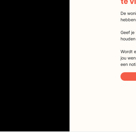
te 
De woni
hebben
Geef je
houden 
Wordt e
jou wen
een not