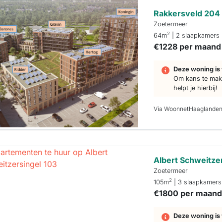
Rakkersveld 204
Zoetermeer
2
64m
| 2 slaapkamers
€1228 per maand
Deze woning is 
Om kans te make
helpt je hierbij!
Via WoonnetHaaglande
Albert Schweitze
Zoetermeer
2
105m
| 3 slaapkamers
€1800 per maan
Deze woning is 