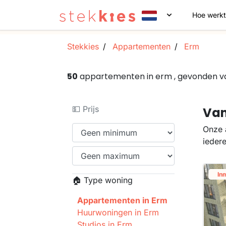
Hoe werkt
Stekkies
Appartementen
Erm
50
appartementen in erm , gevonden 
💵 Prijs
Van
Onze 
ieder
In
🏠 Type woning
Appartementen in Erm
Huurwoningen in Erm
Studios in Erm