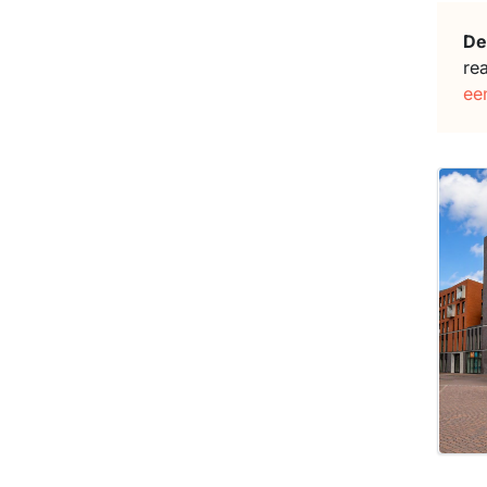
De
re
ee