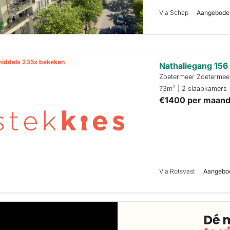
Via Schep
Aangeboden 
middels 235x bekeken
Nathaliegang 156
Zoetermeer Zoetermee
2
73m
| 2 slaapkamers
€1400 per maan
Via Rotsvast
Aangebod
Dé 