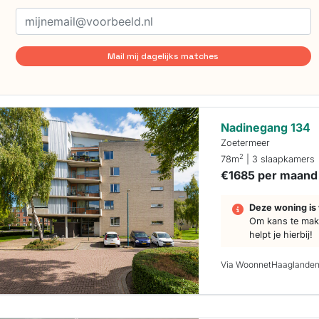
Mail mij dagelijks matches
Nadinegang 134
Zoetermeer
2
78m
| 3 slaapkamers
€1685 per maand
Deze woning is 
Om kans te make
helpt je hierbij!
Via WoonnetHaaglande