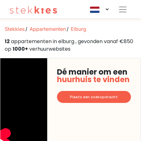
Stekkies
Appartementen
Elburg
12
appartementen in elburg , gevonden vanaf €850
op
1000+
verhuurwebsites
Dé manier om een
huurhuis te vinden
Plaats een zoekopdracht