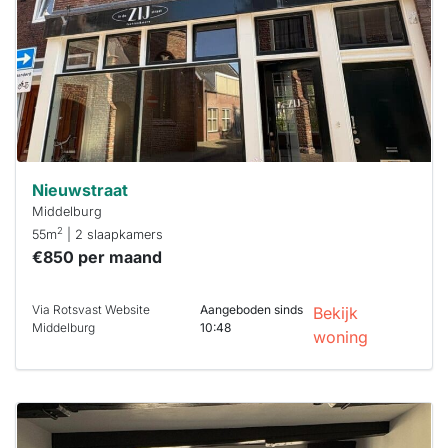
binnen 15
minuten
reageren.
Stekkies helpt
je hierbij!
Nieuwstraat
Middelburg
2
55m
| 2 slaapkamers
€850 per maand
Via Rotsvast Website
Aangeboden sinds
Bekijk
Middelburg
10:48
woning
Deze woning
is