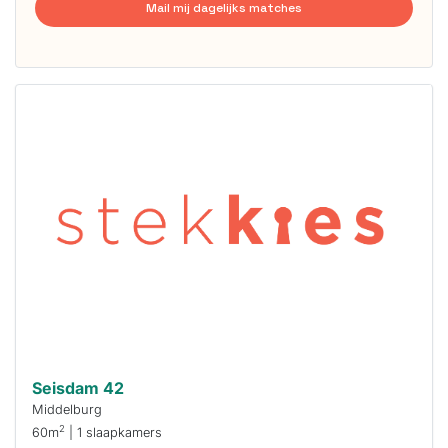
Mail mij dagelijks matches
Deze woning
is
waarschijnlijk
al verhuurd
Om kans te
maken moet je
binnen 15
minuten
reageren.
Stekkies helpt
je hierbij!
Seisdam 42
Middelburg
2
60m
| 1 slaapkamers