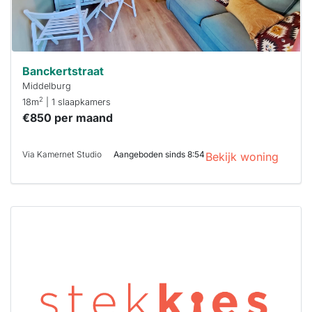
Banckertstraat
Middelburg
2
18m
| 1 slaapkamers
€850 per maand
Via Kamernet Studio
Aangeboden sinds 8:54
Bekijk woning
Deze woning
is
waarschijnlijk
al verhuurd
Om kans te
maken moet je
binnen 15
minuten
reageren.