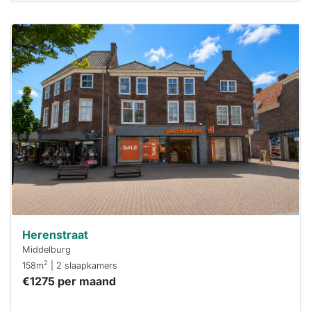
Deze woning
is
waarschijnlijk
al verhuurd
Om kans te
maken moet je
binnen 15
minuten
reageren.
Stekkies helpt
je hierbij!
Herenstraat
Middelburg
2
158m
| 2 slaapkamers
€1275 per maand