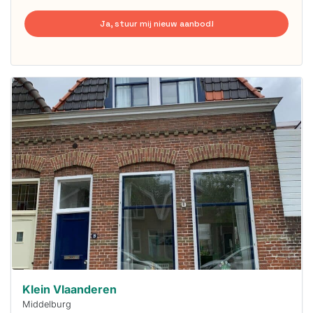
Ja, stuur mij nieuw aanbod!
Deze woning
is
waarschijnlijk
al verhuurd
Om kans te
maken moet je
binnen 15
minuten
reageren.
Stekkies helpt
je hierbij!
Klein Vlaanderen
Middelburg