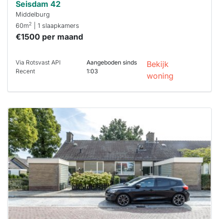
Seisdam 42
Middelburg
2
60m
| 1 slaapkamers
€1500 per maand
Via Rotsvast API
Aangeboden sinds
Bekijk
Recent
1:03
woning
Deze woning
is
waarschijnlijk
al verhuurd
Om kans te
maken moet je
binnen 15
minuten
reageren.
Stekkies helpt
je hierbij!