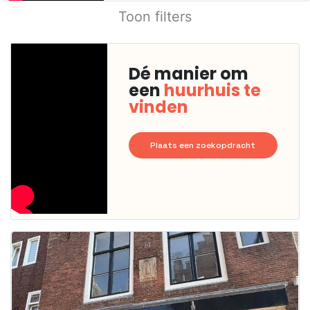
Toon filters
Dé manier om
een
huurhuis te
vinden
Plaats een zoekopdracht
Deze woning
is
waarschijnlijk
al verhuurd
Om kans te
maken moet je