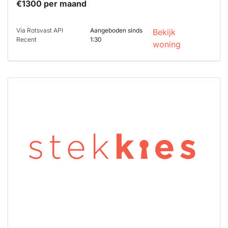
€1300 per maand
Via Rotsvast API
Aangeboden sinds
Bekijk
Recent
1:30
woning
Deze woning
is
waarschijnlijk
al verhuurd
Om kans te
maken moet je
binnen 15
minuten
reageren.
Stekkies helpt
je hierbij!