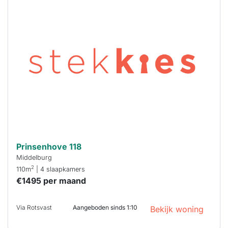
Deze woning
is
waarschijnlijk
al verhuurd
Om kans te
maken moet je
binnen 15
minuten
reageren.
Stekkies helpt
je hierbij!
Prinsenhove 118
Middelburg
2
110m
| 4 slaapkamers
€1495 per maand
Via Rotsvast
Aangeboden sinds 1:10
Bekijk woning