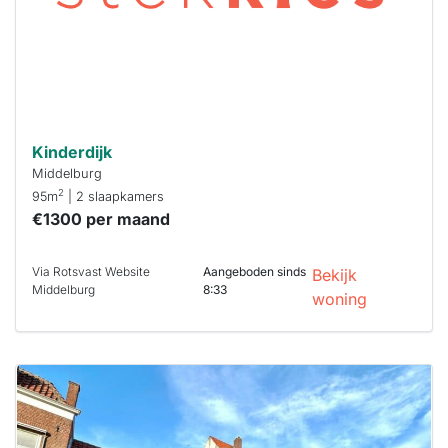
Stekkies helpt
je hierbij!
Kinderdijk
Middelburg
2
95m
| 2 slaapkamers
€1300 per maand
Via Rotsvast Website
Aangeboden sinds
Bekijk
Middelburg
8:33
woning
Deze woning
is
waarschijnlijk
al verhuurd