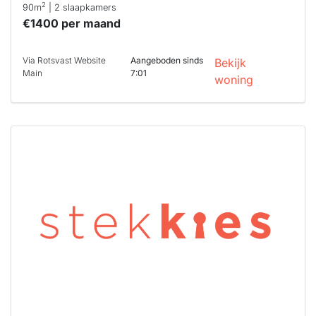
2
90m
| 2 slaapkamers
€1400 per maand
Via Rotsvast Website
Aangeboden sinds
Bekijk
Main
7:01
woning
Deze woning
is
waarschijnlijk
al verhuurd
Om kans te
maken moet je
binnen 15
minuten
reageren.
Stekkies helpt
je hierbij!