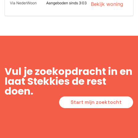
Via NederWoon
Aangeboden sinds 3:03
Bekijk woning
Vul je zoekopdracht in en
laat Stekkies de rest
doen.
Start mijn zoektocht