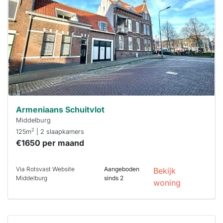
Om kans te
maken moet je
binnen 15
minuten
reageren.
Stekkies helpt
je hierbij!
Armeniaans Schuitvlot
Middelburg
2
125m
| 2 slaapkamers
€1650 per maand
Via Rotsvast Website
Aangeboden
Bekijk
Middelburg
sinds 2
woning