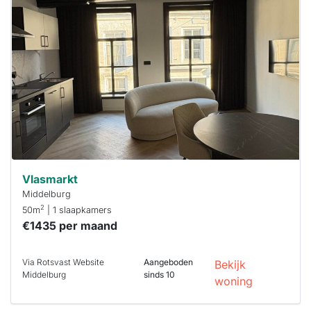
waarschijnlijk
al verhuurd
Om kans te
maken moet je
binnen 15
minuten
reageren.
Stekkies helpt
je hierbij!
Vlasmarkt
Middelburg
2
50m
| 1 slaapkamers
€1435 per maand
Via Rotsvast Website
Aangeboden
Bekijk
Middelburg
sinds 10
woning