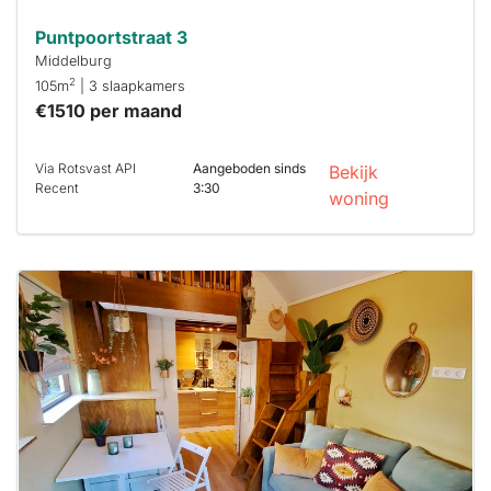
Puntpoortstraat 3
Middelburg
2
105m
| 3 slaapkamers
€1510 per maand
Via Rotsvast API
Aangeboden sinds
Bekijk
Recent
3:30
woning
Deze woning
is
waarschijnlijk
al verhuurd
Om kans te
maken moet je
binnen 15
minuten
reageren.
Stekkies helpt
je hierbij!