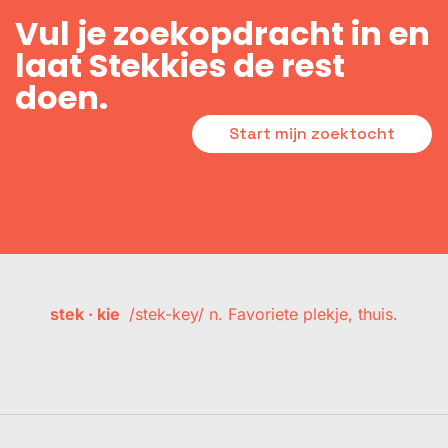
Vul je zoekopdracht in en
laat Stekkies de rest
doen.
Start mijn zoektocht
stek · kie
/stek-key/ n. Favoriete plekje, thuis.