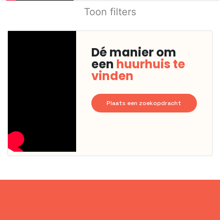
Toon filters
Dé manier om
een
huurhuis te
vinden
Plaats een zoekopdracht