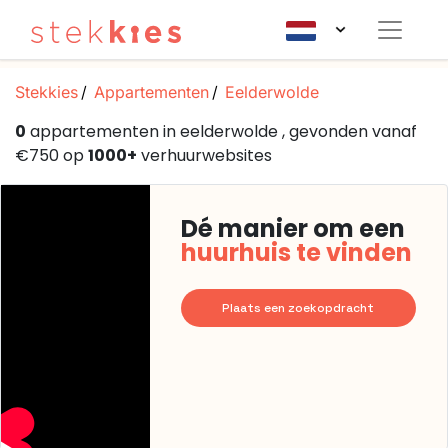
Stekkies
Appartementen
Eelderwolde
0
appartementen in eelderwolde , gevonden vanaf
€750 op
1000+
verhuurwebsites
Dé manier om een
huurhuis te vinden
Plaats een zoekopdracht