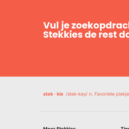
Vul je zoekopdrach
Stekkies de rest d
stek · kie
/stek-key/ n. Favoriete plekje
Meer Stekkies
Tip