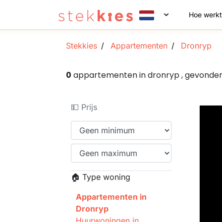
Hoe werkt
Stekkies
Appartementen
Dronryp
0
appartementen in dronryp , gevonde
💵 Prijs
🏠 Type woning
Appartementen in
Dronryp
Huurwoningen in