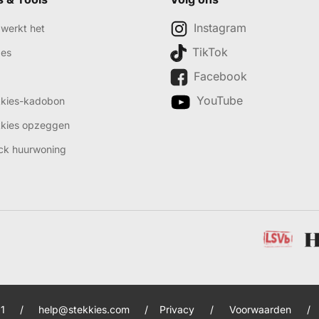
Instagram
werkt het
TikTok
des
Facebook
YouTube
kkies-kadobon
kkies opzeggen
ck huurwoning
1
/
help@stekkies.com
/
Privacy
/
Voorwaarden
/