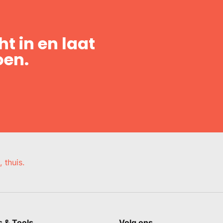
t in en laat
oen.
, thuis.
s & Tools
Volg ons