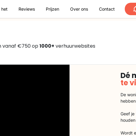
 het
Reviews
Prijzen
Over ons
Contact
n vanaf €750 op
1000+
verhuurwebsites
Dé 
te 
De woni
hebben
Geef je
houden 
Wordt e