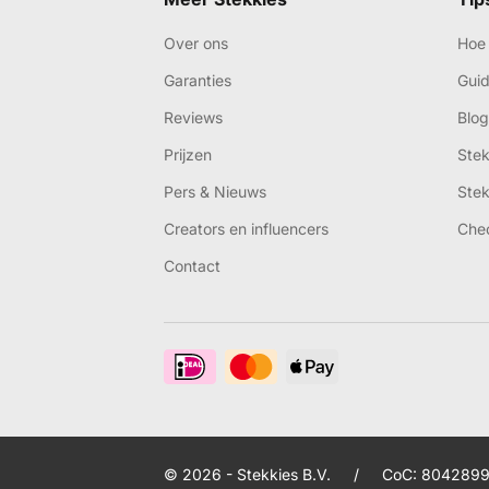
Over ons
Hoe 
Garanties
Gui
Reviews
Blog
Prijzen
Ste
Pers & Nieuws
Ste
Creators en influencers
Che
Contact
© 2026 - Stekkies B.V.
/
CoC: 8042899