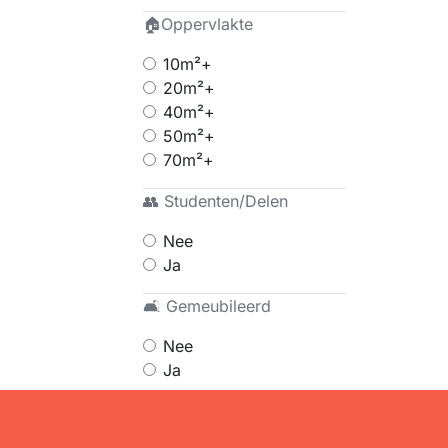
🏠Oppervlakte
10m²+
20m²+
40m²+
50m²+
70m²+
👥 Studenten/Delen
Nee
Ja
🛋 Gemeubileerd
Nee
Ja