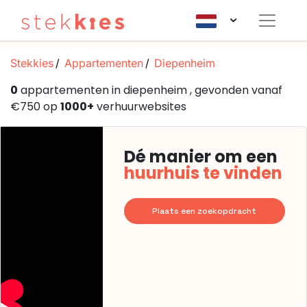
Stekkies
Appartementen
Diepenheim
0
appartementen in diepenheim , gevonden vanaf
€750 op
1000+
verhuurwebsites
Dé manier om een
huurhuis te vinden
Plaats een zoekopdracht