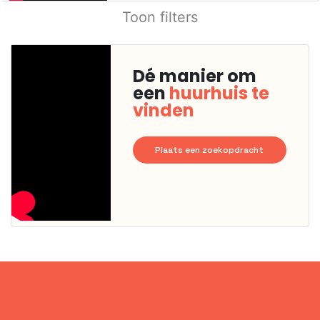
Toon filters
Dé manier om
een
huurhuis te
vinden
Plaats een zoekopdracht