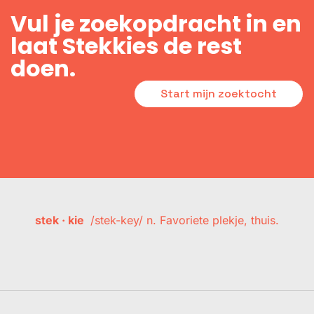
Vul je zoekopdracht in en
laat Stekkies de rest
doen.
Start mijn zoektocht
stek · kie
/stek-key/ n. Favoriete plekje, thuis.