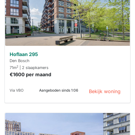
minuten
reageren.
Stekkies helpt
je hierbij!
Hoflaan 295
Den Bosch
2
71m
| 2 slaapkamers
€1600 per maand
Via VBO
Aangeboden sinds 1:06
Bekijk woning
Deze woning
is
waarschijnlijk
al verhuurd