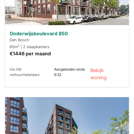
Onderwijsboulevard 850
Den Bosch
2
80m
| 2 slaapkamers
€1446 per maand
Via Vbt
Aangeboden sinds
Bekijk
verhuurmakelaars
6:32
woning
Deze woning
is
waarschijnlijk
al verhuurd
Om kans te
maken moet je
binnen 15