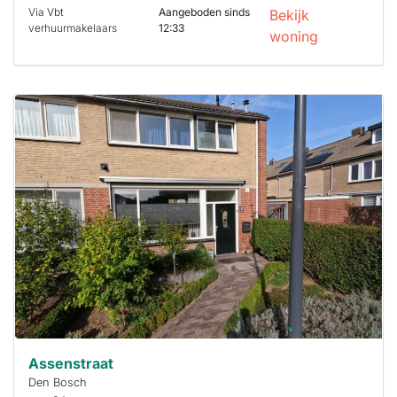
Via Vbt
Aangeboden sinds
Bekijk
verhuurmakelaars
12:33
woning
Deze woning
is
waarschijnlijk
al verhuurd
Om kans te
maken moet je
binnen 15
minuten
reageren.
Stekkies helpt
je hierbij!
Assenstraat
Den Bosch