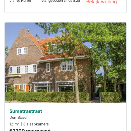
Via Nu Huren
Aangeboden sinds 8:28
Bekijk woning
Deze woning
is
waarschijnlijk
al verhuurd
Om kans te
maken moet je
binnen 15
minuten
reageren.
Stekkies helpt
je hierbij!
Sumatrastraat
Den Bosch
2
121m
| 3 slaapkamers
€2200 per maand