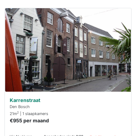
Deze woning
is
waarschijnlijk
al verhuurd
Om kans te
maken moet je
binnen 15
minuten
reageren.
Stekkies helpt
je hierbij!
Karrenstraat
Den Bosch
2
21m
| 1 slaapkamers
€955 per maand