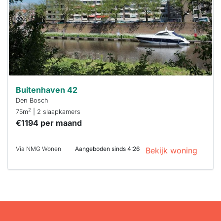
minuten
reageren.
Stekkies helpt
je hierbij!
Buitenhaven 42
Den Bosch
2
75m
| 2 slaapkamers
€1194 per maand
Via NMG Wonen
Aangeboden sinds 4:26
Bekijk woning