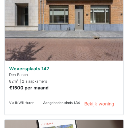
al verhuurd
Om kans te
maken moet je
binnen 15
minuten
reageren.
Stekkies helpt
je hierbij!
Weversplaats 147
Den Bosch
2
82m
| 2 slaapkamers
€1500 per maand
Via Ik Wil Huren
Aangeboden sinds 1:34
Bekijk woning