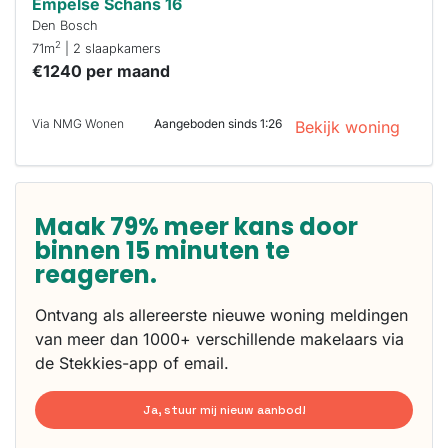
Empelse Schans 16
Den Bosch
2
71m
| 2 slaapkamers
€1240 per maand
Via NMG Wonen
Aangeboden sinds 1:26
Bekijk woning
Maak 79% meer kans door
binnen 15 minuten te
reageren.
Ontvang als allereerste nieuwe woning meldingen
van meer dan 1000+ verschillende makelaars via
de Stekkies-app of email.
Ja, stuur mij nieuw aanbod!