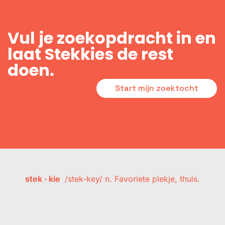
Vul je zoekopdracht in en
laat Stekkies de rest
doen.
Start mijn zoektocht
stek · kie
/stek-key/ n. Favoriete plekje, thuis.