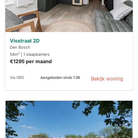
Visstraat 2D
Den Bosch
2
54m
| 1 slaapkamers
€1295 per maand
Via VBO
Aangeboden sinds 1:38
Bekijk woning
Deze woning
is
waarschijnlijk
al verhuurd
Om kans te
maken moet je
binnen 15