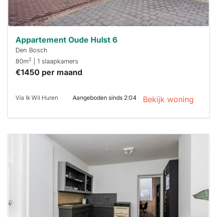
Appartement Oude Hulst 6
Den Bosch
2
80m
| 1 slaapkamers
€1450 per maand
Via Ik Wil Huren
Aangeboden sinds 2:04
Bekijk woning
Deze woning
is
waarschijnlijk
al verhuurd
Om kans te
maken moet je
binnen 15
minuten
reageren.
Stekkies helpt
je hierbij!