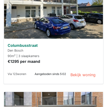
binnen 15
minuten
reageren.
Stekkies helpt
je hierbij!
Columbusstraat
Den Bosch
2
90m
| 3 slaapkamers
€1295 per maand
Via 123wonen
Aangeboden sinds 5:02
Bekijk woning
Deze woning
is
waarschijnlijk