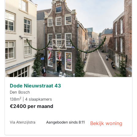
Deze woning
is
waarschijnlijk
al verhuurd
Om kans te
maken moet je
binnen 15
minuten
reageren.
Stekkies helpt
je hierbij!
Dode Nieuwstraat 43
Den Bosch
2
138m
| 4 slaapkamers
€2400 per maand
Via Atenzijlstra
Aangeboden sinds 8:11
Bekijk woning