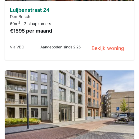
Luijbenstraat 24
Den Bosch
2
60m
| 2 slaapkamers
€1595 per maand
Via VBO
Aangeboden sinds 2:25
Bekijk woning
Deze woning
is
waarschijnlijk
al verhuurd
Om kans te
maken moet je
binnen 15
minuten
reageren.
Stekkies helpt
je hierbij!