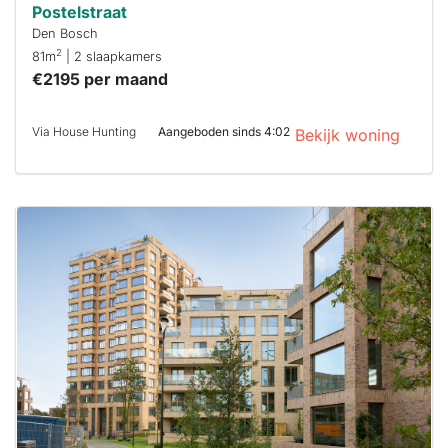
Postelstraat
Den Bosch
2
81m
| 2 slaapkamers
€2195 per maand
Via House Hunting
Aangeboden sinds 4:02
Bekijk woning
Deze woning
is
waarschijnlijk
al verhuurd
Om kans te
maken moet je
binnen 15
minuten
reageren.
Stekkies helpt
je hierbij!