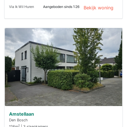
Via Ik Wil Huren
Aangeboden sinds 1:26
Bekijk woning
Deze woning
is
waarschijnlijk
al verhuurd
Om kans te
maken moet je
binnen 15
minuten
reageren.
Stekkies helpt
je hierbij!
Amstellaan
Den Bosch
2
126m
| 3 slaapkamers