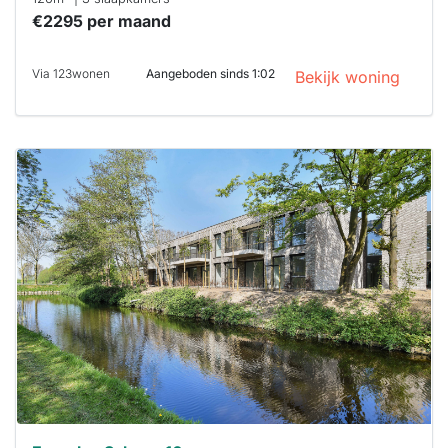
€2295 per maand
Via 123wonen
Aangeboden sinds 1:02
Bekijk woning
Deze woning
is
waarschijnlijk
al verhuurd
Om kans te
maken moet je
binnen 15
minuten
reageren.
Stekkies helpt
je hierbij!