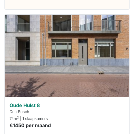
Deze woning
is
waarschijnlijk
al verhuurd
Om kans te
maken moet je
binnen 15
minuten
reageren.
Stekkies helpt
je hierbij!
Oude Hulst 8
Den Bosch
2
74m
| 1 slaapkamers
€1450 per maand