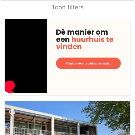
Toon filters
Dé manier om
een
huurhuis te
vinden
Plaats een zoekopdracht
Deze woning
is
waarschijnlijk
al verhuurd
Om kans te
maken moet je