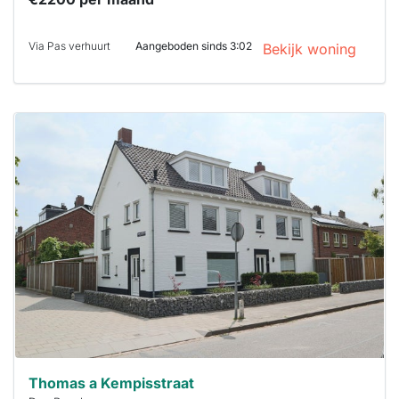
Via Pas verhuurt
Aangeboden sinds 3:02
Bekijk woning
Deze woning
is
waarschijnlijk
al verhuurd
Om kans te
maken moet je
binnen 15
minuten
reageren.
Stekkies helpt
je hierbij!
Thomas a Kempisstraat