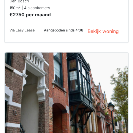
Den Bosch
2
150m
| 4 slaapkamers
€2750 per maand
Via Easy Lease
Aangeboden sinds 4:08
Bekijk woning
Deze woning
is
waarschijnlijk
al verhuurd
Om kans te
maken moet je
binnen 15
minuten
reageren.
Stekkies helpt
je hierbij!