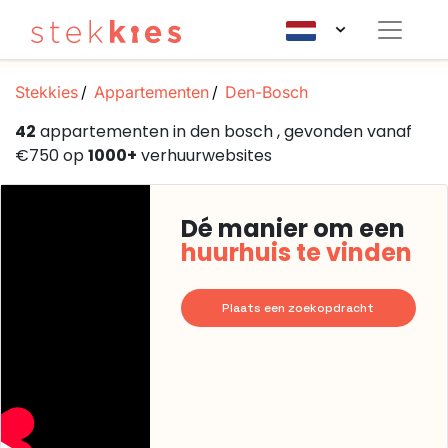
Stekkies
Appartementen
Den-Bosch
42
appartementen in den bosch , gevonden vanaf
€750 op
1000+
verhuurwebsites
Dé manier om een
huurhuis te vinden
Plaats een zoekopdracht