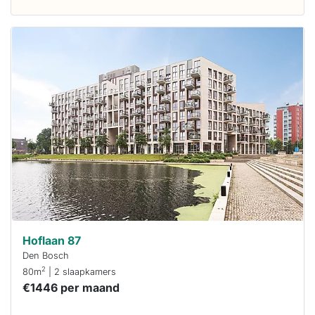
Deze woning
is
waarschijnlijk
al verhuurd
Om kans te
maken moet je
binnen 15
minuten
reageren.
Stekkies helpt
je hierbij!
Hoflaan 87
Den Bosch
2
80m
| 2 slaapkamers
€1446 per maand