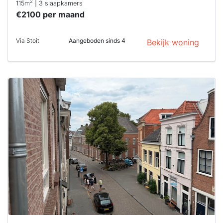
2
115m
| 3 slaapkamers
€2100 per maand
Via Stoit
Aangeboden sinds 4
Bekijk woning
Deze woning
is
waarschijnlijk
al verhuurd
Om kans te
maken moet je
binnen 15
minuten
reageren.
Stekkies helpt
je hierbij!