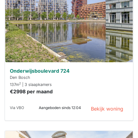
Om kans te
maken moet je
binnen 15
minuten
reageren.
Stekkies helpt
je hierbij!
Onderwijsboulevard 724
Den Bosch
2
137m
| 3 slaapkamers
€2998 per maand
Via VBO
Aangeboden sinds 12:04
Bekijk woning