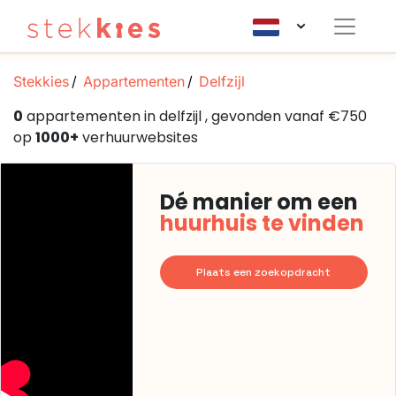
Stekkies
Appartementen
Delfzijl
0
appartementen in delfzijl , gevonden vanaf €750
op
1000+
verhuurwebsites
Dé manier om een
huurhuis te vinden
Plaats een zoekopdracht