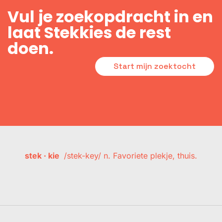
Vul je zoekopdracht in en
laat Stekkies de rest
doen.
Start mijn zoektocht
stek · kie
/stek-key/ n. Favoriete plekje, thuis.