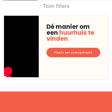
Toon filters
Dé manier om
een
huurhuis te
vinden
Plaats een zoekopdracht