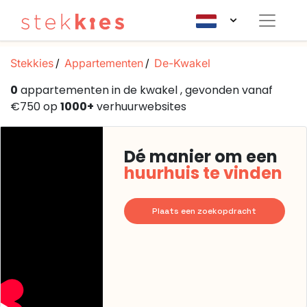
Stekkies
Appartementen
De-Kwakel
0
appartementen in de kwakel , gevonden vanaf
€750 op
1000+
verhuurwebsites
Dé manier om een
huurhuis te vinden
Plaats een zoekopdracht