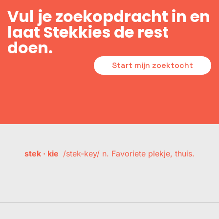
Vul je zoekopdracht in en
laat Stekkies de rest
doen.
Start mijn zoektocht
stek · kie
/stek-key/ n. Favoriete plekje, thuis.