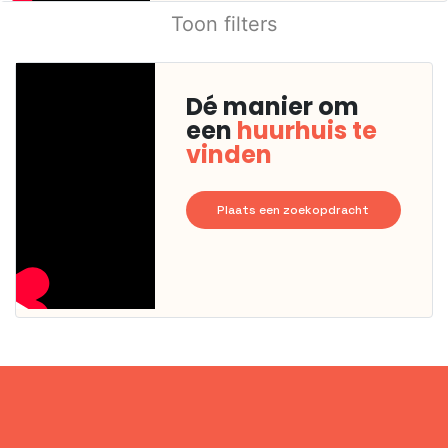
Toon filters
Dé manier om
een
huurhuis te
vinden
Plaats een zoekopdracht