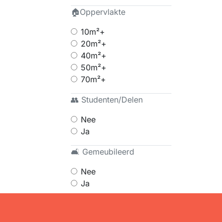
🏠Oppervlakte
10m²+
20m²+
40m²+
50m²+
70m²+
👥 Studenten/Delen
Nee
Ja
🛋 Gemeubileerd
Nee
Ja