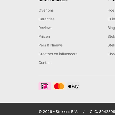
Over ons
Hoe 
Garanties
Gui
Reviews
Blog
Prijzen
Ste
Pers & Nieuws
Ste
Creators en influencers
Che
Contact
© 2026 - Stekkies B.V.
/
CoC: 8042899