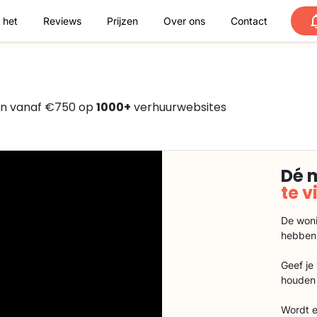
 het
Reviews
Prijzen
Over ons
Contact
en vanaf €750 op
1000+
verhuurwebsites
Dé 
te 
De woni
hebben
Geef je
houden 
Wordt e