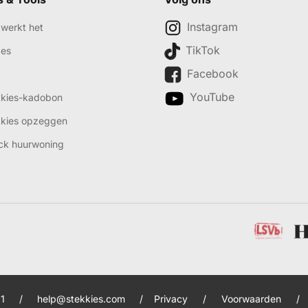
Instagram
werkt het
TikTok
des
Facebook
YouTube
kkies-kadobon
kkies opzeggen
ck huurwoning
1
/
help@stekkies.com
/
Privacy
/
Voorwaarden
/