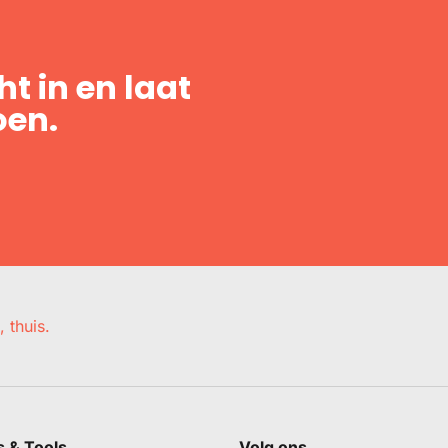
t in en laat
oen.
, thuis.
s & Tools
Volg ons