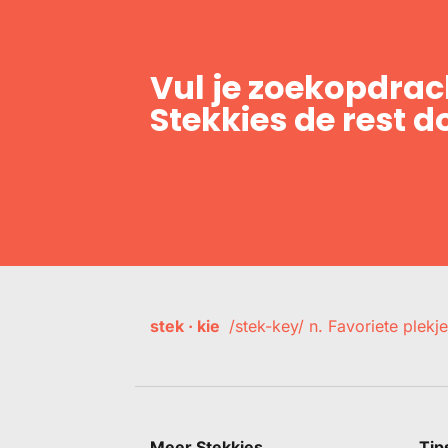
Vul je zoekopdrach
Stekkies de rest d
stek · kie
/stek-key/ n. Favoriete plekje
Meer Stekkies
Tip