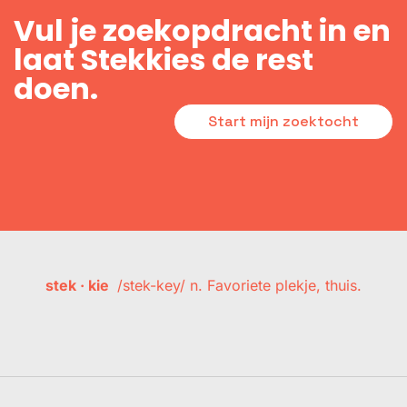
Vul je zoekopdracht in en
laat Stekkies de rest
doen.
Start mijn zoektocht
stek · kie
/stek-key/ n. Favoriete plekje, thuis.