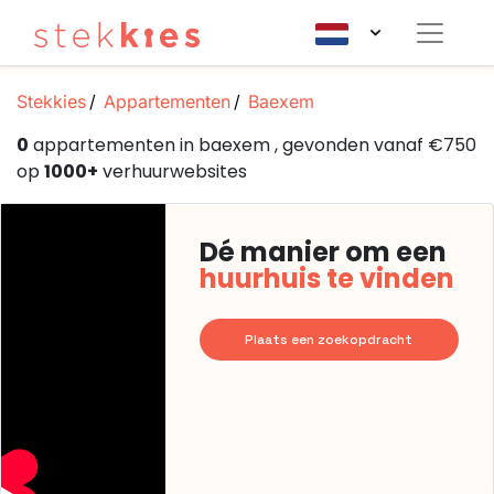
Stekkies
Appartementen
Baexem
0
appartementen in baexem , gevonden vanaf €750
op
1000+
verhuurwebsites
Dé manier om een
huurhuis te vinden
Plaats een zoekopdracht