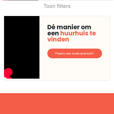
Toon filters
Dé manier om
een
huurhuis te
vinden
Plaats een zoekopdracht