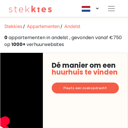
Stekkies
Appartementen
Andelst
0
appartementen in andelst , gevonden vanaf €750
op
1000+
verhuurwebsites
Dé manier om een
huurhuis te vinden
Plaats een zoekopdracht