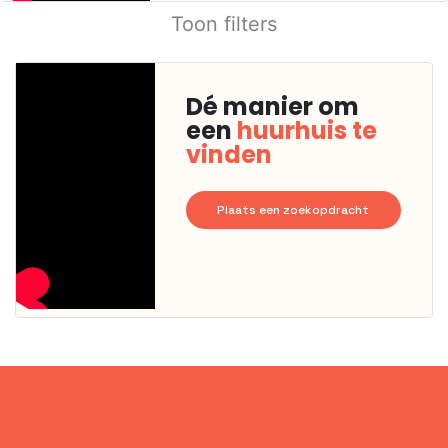
Toon filters
Dé manier om
een
huurhuis te
vinden
Plaats een zoekopdracht