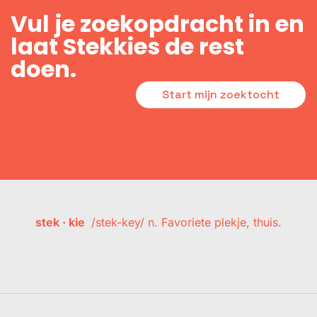
Vul je zoekopdracht in en
laat Stekkies de rest
doen.
Start mijn zoektocht
stek · kie
/stek-key/ n. Favoriete plekje, thuis.