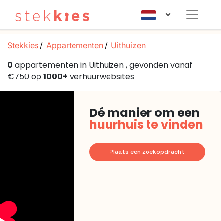
Stekkies
Appartementen
Uithuizen
0
appartementen in Uithuizen , gevonden vanaf
€750 op
1000+
verhuurwebsites
Dé manier om een
huurhuis te vinden
Plaats een zoekopdracht