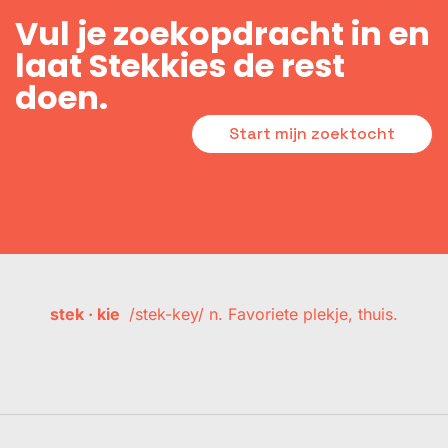
Vul je zoekopdracht in en
laat Stekkies de rest
doen.
Start mijn zoektocht
stek · kie
/stek-key/ n. Favoriete plekje, thuis.