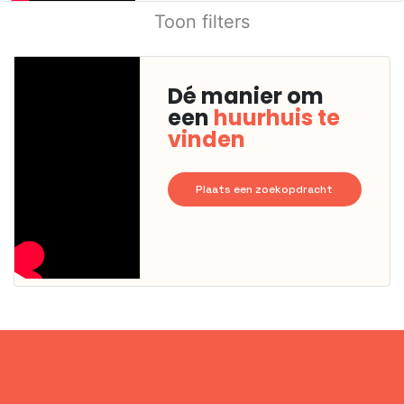
Toon filters
Dé manier om
een
huurhuis te
vinden
Plaats een zoekopdracht