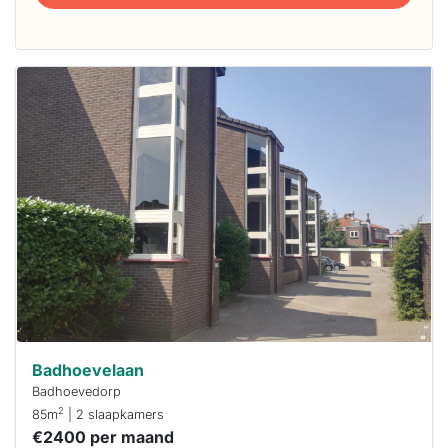
Deze woning
is
waarschijnlijk
al verhuurd
Om kans te
maken moet je
binnen 15
minuten
reageren.
Stekkies helpt
je hierbij!
Badhoevelaan
Badhoevedorp
2
85m
| 2 slaapkamers
€2400 per maand