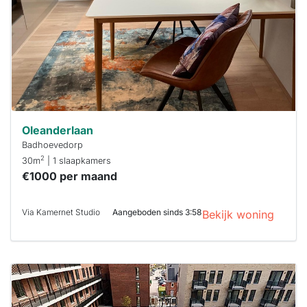
binnen 15
minuten
reageren.
Stekkies helpt
je hierbij!
Oleanderlaan
Badhoevedorp
2
30m
| 1 slaapkamers
€1000 per maand
Via Kamernet Studio
Aangeboden sinds 3:58
Bekijk woning
Deze woning
is
waarschijnlijk