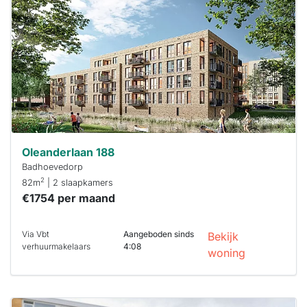
Deze woning
is
waarschijnlijk
al verhuurd
Om kans te
maken moet je
binnen 15
minuten
reageren.
Stekkies helpt
je hierbij!
Oleanderlaan 188
Badhoevedorp
2
82m
| 2 slaapkamers
€1754 per maand
Via Vbt
Aangeboden sinds
Bekijk
verhuurmakelaars
4:08
woning