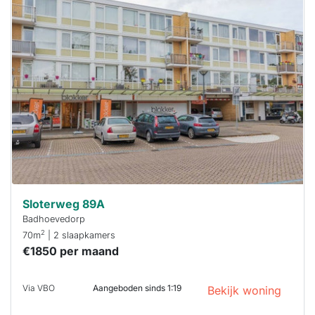
Deze woning
is
waarschijnlijk
al verhuurd
Om kans te
maken moet je
binnen 15
minuten
reageren.
Stekkies helpt
je hierbij!
Sloterweg 89A
Badhoevedorp
2
70m
| 2 slaapkamers
€1850 per maand
Via VBO
Aangeboden sinds 1:19
Bekijk woning