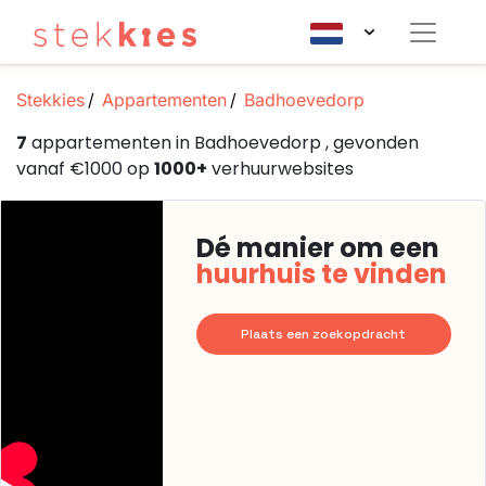
Stekkies
Appartementen
Badhoevedorp
7
appartementen in Badhoevedorp , gevonden
vanaf €1000 op
1000+
verhuurwebsites
Dé manier om een
huurhuis te vinden
Plaats een zoekopdracht