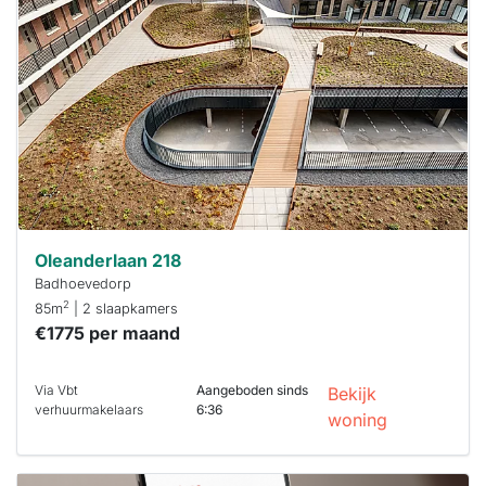
al verhuurd
Om kans te
maken moet je
binnen 15
minuten
reageren.
Stekkies helpt
je hierbij!
Oleanderlaan 218
Badhoevedorp
2
85m
| 2 slaapkamers
€1775 per maand
Via Vbt
Aangeboden sinds
Bekijk
verhuurmakelaars
6:36
woning