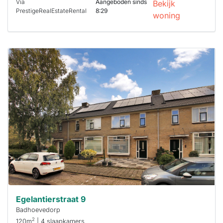
Via
Aangeboden sinds
Bekijk
PrestigeRealEstateRental
8:29
woning
Deze woning
is
waarschijnlijk
al verhuurd
Om kans te
maken moet je
binnen 15
minuten
reageren.
Stekkies helpt
je hierbij!
Egelantierstraat 9
Badhoevedorp
2
120m
| 4 slaapkamers