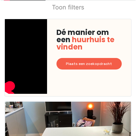
Toon filters
Dé manier om
een
huurhuis te
vinden
Plaats een zoekopdracht
Deze woning
is
waarschijnlijk
al verhuurd
Om kans te
maken moet je