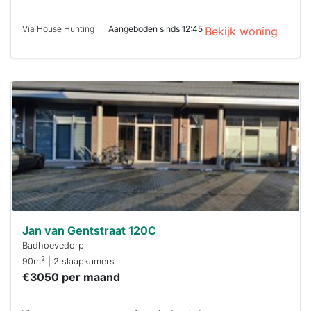
Via House Hunting
Aangeboden sinds 12:45
Bekijk woning
Deze woning
is
waarschijnlijk
al verhuurd
Om kans te
maken moet je
binnen 15
minuten
reageren.
Stekkies helpt
je hierbij!
Jan van Gentstraat 120C
Badhoevedorp
2
90m
| 2 slaapkamers
€3050 per maand