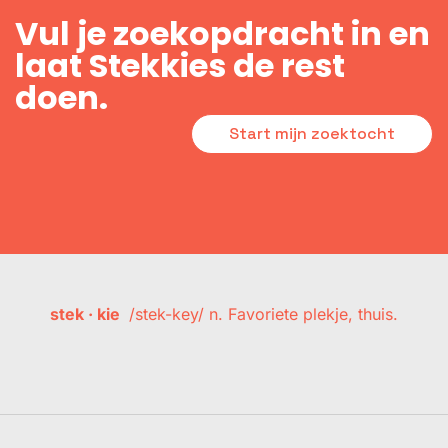
Vul je zoekopdracht in en
laat Stekkies de rest
doen.
Start mijn zoektocht
stek · kie
/stek-key/ n. Favoriete plekje, thuis.