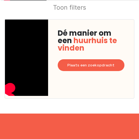
Toon filters
Dé manier om
een
huurhuis te
vinden
Plaats een zoekopdracht