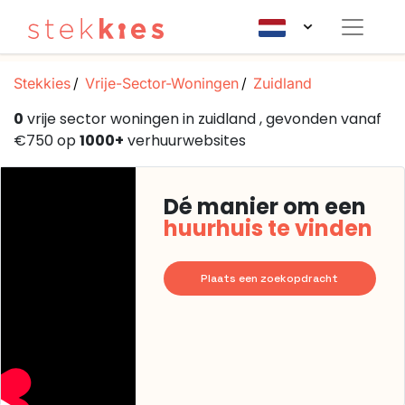
Stekkies
Vrije-Sector-Woningen
Zuidland
0
vrije sector woningen in zuidland , gevonden vanaf
€750 op
1000+
verhuurwebsites
Dé manier om een
huurhuis te vinden
Plaats een zoekopdracht