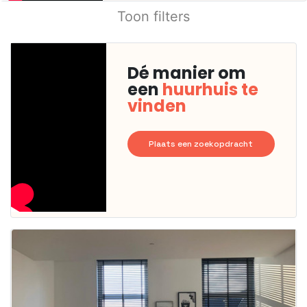
Toon filters
Dé manier om
een
huurhuis te
vinden
Plaats een zoekopdracht
Deze woning
is
waarschijnlijk
al verhuurd
Om kans te
maken moet je