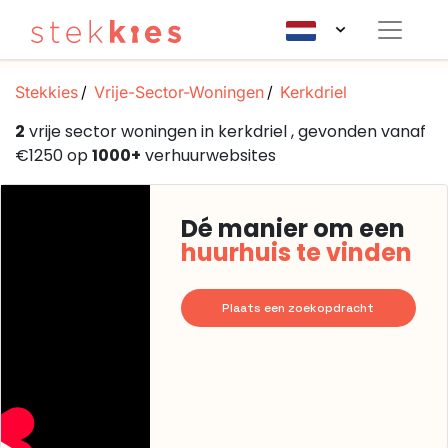
Stekkies
Vrije-Sector-Woningen
Kerkdriel
2
vrije sector woningen in kerkdriel , gevonden vanaf
€1250 op
1000+
verhuurwebsites
Dé manier om een
huurhuis te vinden
Plaats een zoekopdracht