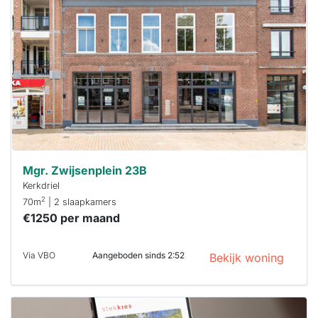
al verhuurd
Om kans te
maken moet je
binnen 15
minuten
reageren.
Stekkies helpt
je hierbij!
Mgr. Zwijsenplein 23B
Kerkdriel
2
70m
| 2 slaapkamers
€1250 per maand
Via VBO
Aangeboden sinds 2:52
Bekijk woning