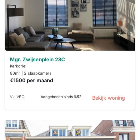
binnen 15
minuten
reageren.
Stekkies helpt
je hierbij!
Mgr. Zwijsenplein 23C
Kerkdriel
2
80m
| 2 slaapkamers
€1500 per maand
Via VBO
Aangeboden sinds 6:52
Bekijk woning
Deze woning
is
waarschijnlijk