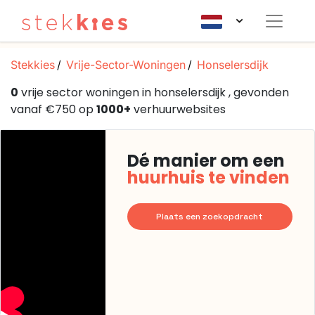
Stekkies
Vrije-Sector-Woningen
Honselersdijk
0
vrije sector woningen in honselersdijk , gevonden
vanaf €750 op
1000+
verhuurwebsites
Dé manier om een
huurhuis te vinden
Plaats een zoekopdracht