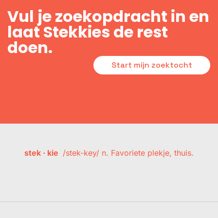
Vul je zoekopdracht in en
laat Stekkies de rest
doen.
Start mijn zoektocht
stek · kie
/stek-key/ n. Favoriete plekje, thuis.