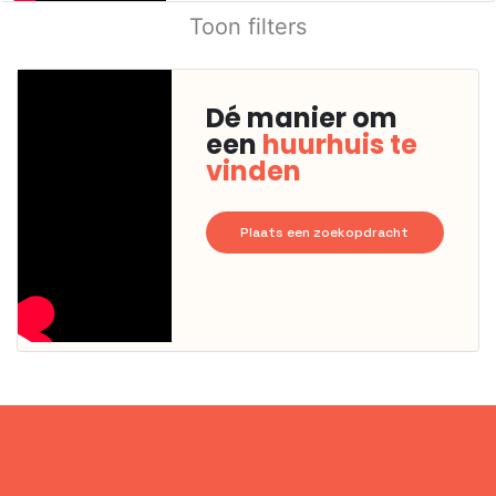
Toon filters
Dé manier om
een
huurhuis te
vinden
Plaats een zoekopdracht